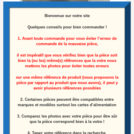
Bienvenue sur notre site
Quelques conseils pour bien commander !
1. Avant toute commande pour vous éviter l’erreur de
Haut parleurs central référence: BN96-12944C
commande de la mauvaise pièce,
SAMSUNG UE32C6740SS
il est impératif que vous vérifiez bien que la pièce soit
bien la (ou les) même(s) références que la votre nous
25,00
€
mettons les photos pour éviter toutes erreurs
Lire la suite
sur une même référence de produit (nous proposons la
pièce par rapport au produit que nous avons), il peut y
avoir plusieurs références possibles
2. Certaines pièces peuvent être compatibles entre
marques et modèles surtout les cartes d’alimentation
3. Comparez les photos avec votre pièce pour être sûr
que la pièce correspond bien à la votre !
4. Tapez votre référence dans la recherche