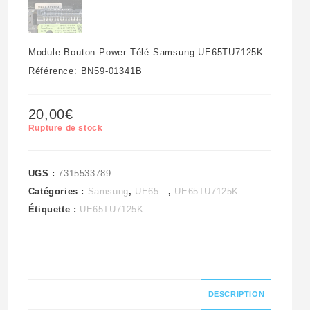
Module Bouton Power Télé Samsung UE65TU7125K
Référence: BN59-01341B
20,00
€
Rupture de stock
UGS :
7315533789
Catégories :
Samsung
,
UE65...
,
UE65TU7125K
Étiquette :
UE65TU7125K
DESCRIPTION