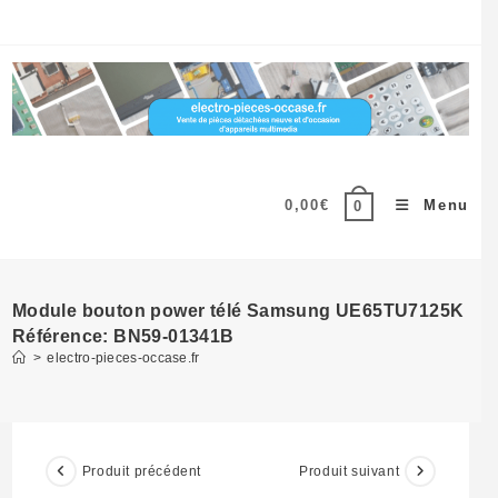
Skip
to
content
0,00
€
Menu
0
Module bouton power télé Samsung UE65TU7125K
Référence: BN59-01341B
>
electro-pieces-occase.fr
Produit précédent
Produit suivant