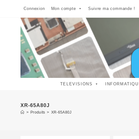
Skip
Connexion
Mon compte
Suivre ma commande !
to
content
TELEVISIONS
INFORMATIQU
XR-65A80J
>
Produits
>
XR-65A80J