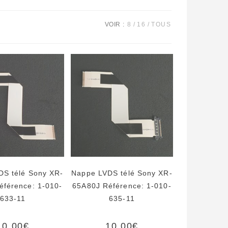
VOIR :
8
16
TOUS
DS télé Sony XR-
Nappe LVDS télé Sony XR-
éférence: 1-010-
65A80J Référence: 1-010-
633-11
635-11
10,00
€
10,00
€