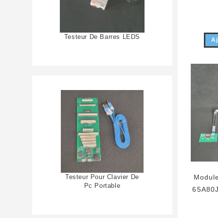
Testeur De Barres LEDS
Aj
Testeur Pour Clavier De
Module
Pc Portable
65A80J