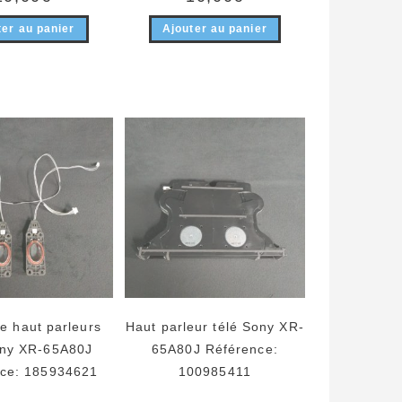
ter au panier
Ajouter au panier
e haut parleurs
Haut parleur télé Sony XR-
ony XR-65A80J
65A80J Référence:
ce: 185934621
100985411