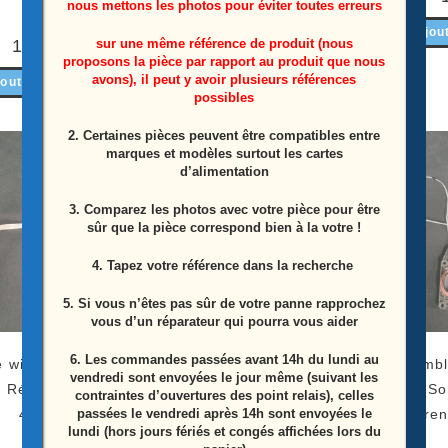
nous mettons les photos pour éviter toutes erreurs
Ajouter au panier
Ajou
sur une même référence de produit (nous
10,00
€
proposons la pièce par rapport au produit que nous
avons), il peut y avoir plusieurs références
outer au panier
possibles
2. Certaines pièces peuvent être compatibles entre
marques et modèles surtout les cartes
ÉPUISÉ
d’alimentation
3. Comparez les photos avec votre pièce pour être
sûr que la pièce correspond bien à la votre !
4. Tapez votre référence dans la recherche
5. Si vous n’êtes pas sûr de votre panne rapprochez
vous d’un réparateur qui pourra vous aider
6.
Les commandes passées avant 14h du lundi au
 wifi télé Sony XR-
Module infra rouge télé
Ensembl
vendredi sont envoyées le jour même (suivant les
 Référence: 1-005-
Sony XR-65A80J
télé S
contraintes d’ouvertures des point relais), celles
passées le vendredi après 14h sont envoyées le
419-31
Référence: 1-010-524-11
Référen
lundi (hors jours fériés et congés affichées lors du
(101052311)