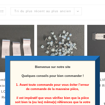
Tri du plus récent au plus ancien
Bienvenue sur notre site
Quelques conseils pour bien commander !
emble nappes de
Ensemble vis télé Sony
Nappe LV
1. Avant toute commande pour vous éviter l’erreur
ion de la carte T-
XR-65A80J
65A80J R
de commande de la mauvaise pièce,
 LCD télé Sony XR-
 Référence: 1-007-
5,00
€
il est impératif que vous vérifiez bien que la pièce
soit bien la (ou les) même(s) références que la votre
366-21