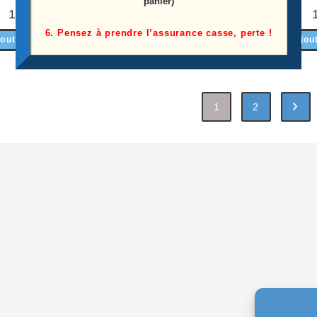
panier)
10,00
€
15,00
€
6. Pensez à prendre l’assurance casse, perte !
outer au panier
Ajou
Lire la suite
1
2