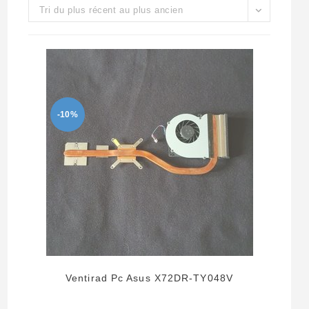
Tri du plus récent au plus ancien
-10%
Ventirad Pc Asus X72DR-TY048V