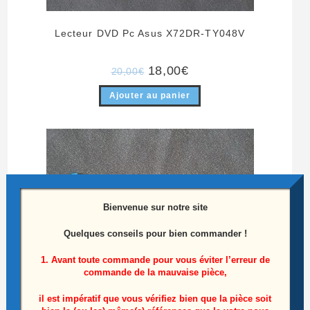
Lecteur DVD Pc Asus X72DR-TY048V
Le
Le
18,00
€
20,00
€
prix
prix
initial
actuel
Ajouter au panier
était :
est :
20,00€.
18,00€.
-10%
Bienvenue sur notre site
Quelques conseils pour bien commander !
1. Avant toute commande pour vous éviter l’erreur de
commande de la mauvaise pièce,
il est impératif que vous vérifiez bien que la pièce soit