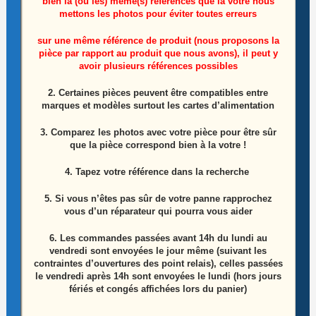
bien la (ou les) même(s) références que la votre nous
mettons les photos pour éviter toutes erreurs
sur une même référence de produit (nous proposons la
Lecteur De Cartes Pc Asus X72DR-TY048V
pièce par rapport au produit que nous avons), il peut y
avoir plusieurs références possibles
Le
Le
13,50
€
15,00
€
2. Certaines pièces peuvent être compatibles entre
prix
prix
initial
actuel
marques et modèles surtout les cartes d’alimentation
Ajouter au panier
était :
est :
15,00€.
13,50€.
3. Comparez les photos avec votre pièce pour être sûr
que la pièce correspond bien à la votre !
4. Tapez votre référence dans la recherche
5. Si vous n’êtes pas sûr de votre panne rapprochez
vous d’un réparateur qui pourra vous aider
6.
Les commandes passées avant 14h du lundi au
vendredi sont envoyées le jour même (suivant les
contraintes d’ouvertures des point relais), celles passées
le vendredi après 14h sont envoyées le lundi (hors jours
fériés et congés affichées lors du panier)