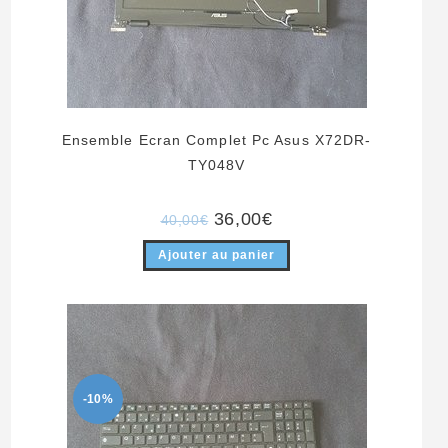
Ensemble Ecran Complet Pc Asus X72DR-
TY048V
Le
Le
36,00
€
40,00
€
prix
prix
initial
actuel
Ajouter au panier
était :
est :
40,00€.
36,00€.
-10%