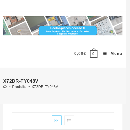
Skip
to
content
0,00
€
Menu
0
X72DR-TY048V
>
Produits
>
X72DR-TY048V