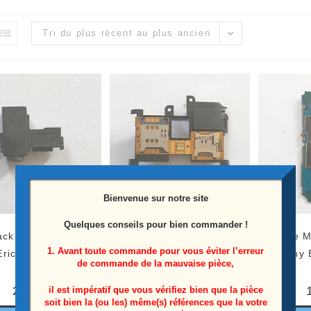
Tri du plus récent au plus ancien
Bienvenue sur notre site
Quelques conseils pour bien commander !
Jack Téléphone Sony
Lecteur Cartes Sim + Haut
Carte 
1. Avant toute commande pour vous éviter l’erreur
Ericsson X10i
Parleur Téléphone Sony
Sony 
de commande de la mauvaise pièce,
Ericsson X10i
2,00
€
il est impératif que vous vérifiez bien que la pièce
soit bien la (ou les) même(s) références que la votre
5,00
€