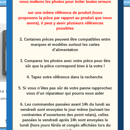
nous mettons les photos pour éviter toutes erreurs
outer au panier
Ajou
Ajouter au panier
sur une même référence de produit (nous
proposons la pièce par rapport au produit que nous
avons), il peut y avoir plusieurs références
possibles
2. Certaines pièces peuvent être compatibles entre
marques et modèles surtout les cartes
d’alimentation
3. Comparez les photos avec votre pièce pour être
sûr que la pièce correspond bien à la votre !
4. Tapez votre référence dans la recherche
5. Si vous n’êtes pas sûr de votre panne rapprochez
re Intermédiaire
Batterie Téléphone Sony
vous d’un réparateur qui pourra vous aider
one Sony Ericsson
Ericsson X10i
6.
Les commandes passées avant 14h du lundi au
X10i
vendredi sont envoyées le jour même (suivant les
5,00
€
contraintes d’ouvertures des point relais), celles
passées le vendredi après 14h sont envoyées le
5,00
€
Ajouter au panier
lundi (hors jours fériés et congés affichées lors du