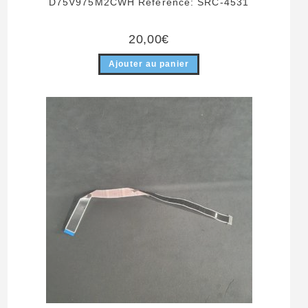
D75V975M2CWH Référence: SRC-4531
20,00
€
Ajouter au panier