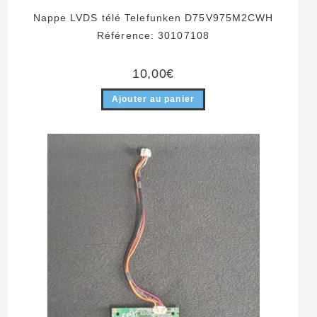
Nappe LVDS télé Telefunken D75V975M2CWH
Référence: 30107108
10,00
€
Ajouter au panier