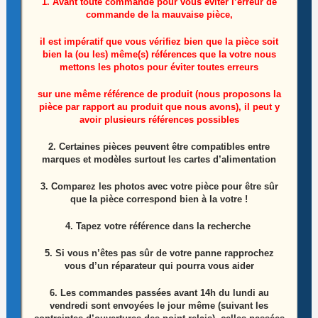
1. Avant toute commande pour vous éviter l’erreur de
commande de la mauvaise pièce,
il est impératif que vous vérifiez bien que la pièce soit
bien la (ou les) même(s) références que la votre nous
mettons les photos pour éviter toutes erreurs
Module infra rouge télé Telefunken
sur une même référence de produit (nous proposons la
D75V975M2CWH Référence: 17LD168
pièce par rapport au produit que nous avons), il peut y
avoir plusieurs références possibles
(200616R3)
2. Certaines pièces peuvent être compatibles entre
10,00
€
marques et modèles surtout les cartes d’alimentation
Lire la suite
3. Comparez les photos avec votre pièce pour être sûr
que la pièce correspond bien à la votre !
4. Tapez votre référence dans la recherche
5. Si vous n’êtes pas sûr de votre panne rapprochez
vous d’un réparateur qui pourra vous aider
6.
Les commandes passées avant 14h du lundi au
vendredi sont envoyées le jour même (suivant les