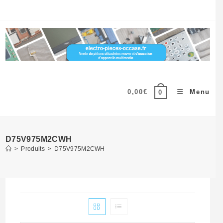
Skip
to
content
0,00
€
Menu
0
D75V975M2CWH
>
Produits
>
D75V975M2CWH