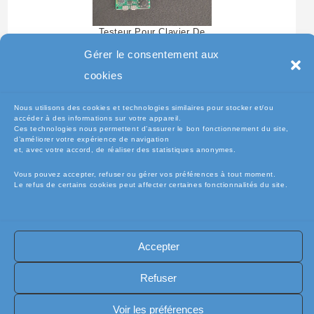
Testeur Pour Clavier De
Pc Portable
Gérer le consentement aux
cookies
Nous utilisons des cookies et technologies similaires pour stocker et/ou
accéder à des informations sur votre appareil.
Ces technologies nous permettent d’assurer le bon fonctionnement du site,
d’améliorer votre expérience de navigation
et, avec votre accord, de réaliser des statistiques anonymes.
Vous pouvez accepter, refuser ou gérer vos préférences à tout moment.
Le refus de certains cookies peut affecter certaines fonctionnalités du site.
🧾Conditions Générales de Vente (CGV)
🧾 Mentions légales
Accepter
🔐 Politique de confidentialité
🔐 Exercer mes droits RGPD
🍪 Politique de cookies (UE)
📦Livraisons et retours
Refuser
🛡️ Assurance casse / perte
INFORMATIQUE
Copyright [electro-pieces-occase.fr]
Voir les préférences