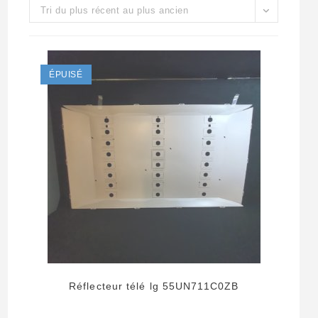
Tri du plus récent au plus ancien
ÉPUISÉ
Réflecteur télé lg 55UN711C0ZB