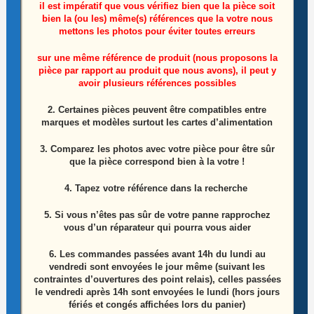
il est impératif que vous vérifiez bien que la pièce soit
bien la (ou les) même(s) références que la votre nous
mettons les photos pour éviter toutes erreurs
sur une même référence de produit (nous proposons la
pièce par rapport au produit que nous avons), il peut y
avoir plusieurs références possibles
Module wifi télé lg 55UN711C0ZB Référence:
LGSBWAC02
2. Certaines pièces peuvent être compatibles entre
marques et modèles surtout les cartes d’alimentation
10,00
€
3. Comparez les photos avec votre pièce pour être sûr
que la pièce correspond bien à la votre !
Ajouter au panier
4. Tapez votre référence dans la recherche
5. Si vous n’êtes pas sûr de votre panne rapprochez
ÉPUISÉ
vous d’un réparateur qui pourra vous aider
6.
Les commandes passées avant 14h du lundi au
vendredi sont envoyées le jour même (suivant les
contraintes d’ouvertures des point relais), celles passées
le vendredi après 14h sont envoyées le lundi (hors jours
fériés et congés affichées lors du panier)