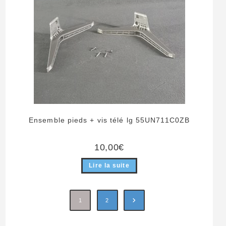
Ensemble pieds + vis télé lg 55UN711C0ZB
10,00
€
Lire la suite
1
2