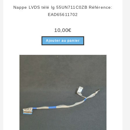
Nappe LVDS télé lg 55UN711C0ZB Référence:
EAD65611702
10,00
€
Ajouter au panier