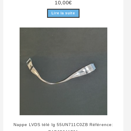
10,00
€
Lire la suite
Nappe LVDS télé lg 55UN711C0ZB Référence: