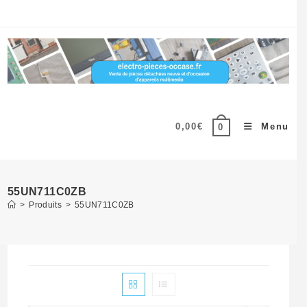
Skip
to
content
0,00
€
Menu
0
55UN711C0ZB
>
Produits
>
55UN711C0ZB