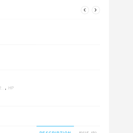
2..
,
HP