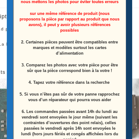
nous mettons les photos pour éviter toutes erreurs
sur une même référence de produit (nous
iption
proposons la pièce par rapport au produit que nous
avons), il peut y avoir plusieurs références
ad pc HP
G62-B30SF
possibles
2. Certaines pièces peuvent être compatibles entre
La Pièces Proviens D’un Pc Disque Dur HS
marques et modèles surtout les cartes
d’alimentation
3. Comparez les photos avec votre pièce pour être
sûr que la pièce correspond bien à la votre !
ts similaires
4. Tapez votre référence dans la recherche
5. Si vous n’êtes pas sûr de votre panne rapprochez
vous d’un réparateur qui pourra vous aider
6.
Les commandes passées avant 14h du lundi au
vendredi sont envoyées le jour même (suivant les
contraintes d’ouvertures des point relais), celles
passées le vendredi après 14h sont envoyées le
lundi (hors jours fériés et congés affichées lors du