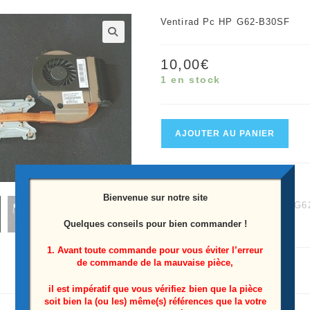
Ventirad Pc HP G62-B30SF
🔍
10,00
€
1 en stock
quantité
AJOUTER AU PANIER
de
Ventirad
UGS :
9731226041
pc
Bienvenue sur notre site
Catégories :
G62-B30SF
,
G6
HP
Quelques conseils pour bien commander !
Étiquette :
G62-B30SF
G62-
B30SF
1. Avant toute commande pour vous éviter l’erreur
de commande de la mauvaise pièce,
il est impératif que vous vérifiez bien que la pièce
soit bien la (ou les) même(s) références que la votre