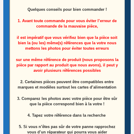
Carte T-CON télé LG 42PQ1100 Référence:
EBR61031803
Quelques conseils pour bien commander !
1. Avant toute commande pour vous éviter l’erreur de
35,00
€
commande de la mauvaise pièce,
Lire la suite
il est impératif que vous vérifiez bien que la pièce soit
bien la (ou les) même(s) références que la votre nous
mettons les photos pour éviter toutes erreurs
ÉPUISÉ
sur une même référence de produit (nous proposons la
pièce par rapport au produit que nous avons), il peut y
avoir plusieurs références possibles
2. Certaines pièces peuvent être compatibles entre
marques et modèles surtout les cartes d’alimentation
3. Comparez les photos avec votre pièce pour être sûr
que la pièce correspond bien à la votre !
4. Tapez votre référence dans la recherche
5. Si vous n’êtes pas sûr de votre panne rapprochez
vous d’un réparateur qui pourra vous aider