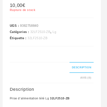
10,00
€
Rupture de stock
UGS :
9382758840
Catégories :
32LF2510-ZB
,
Lg
Étiquette :
32LF2510-ZB
DESCRIPTION
AVIS (0)
Description
Prise d’alimentation télé Lg
32LF2510-ZB