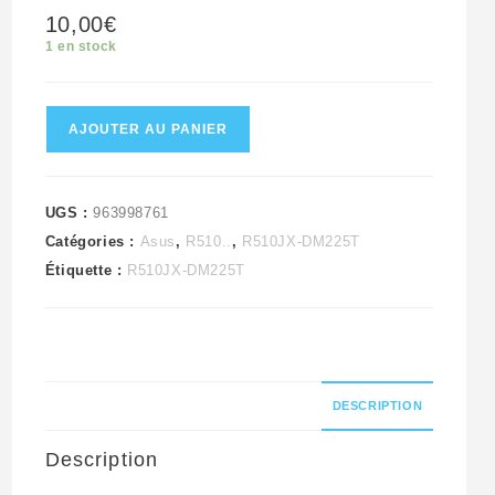
10,00
€
1 en stock
quantité
AJOUTER AU PANIER
de
Port
de
UGS :
963998761
Catégories :
Asus
,
R510..
,
R510JX-DM225T
Charge
Étiquette :
R510JX-DM225T
Pc
Asus
R510J
DESCRIPTION
Description