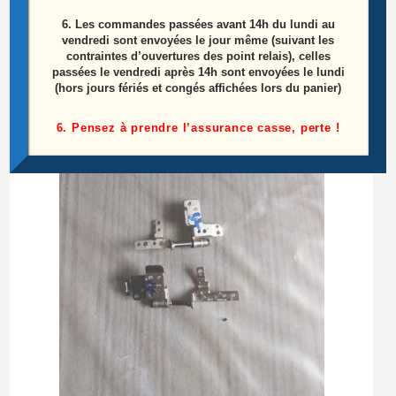
6.
Les commandes passées avant 14h du lundi au
Ensemble Haut Parleurs Pc ASUS R510J
vendredi sont envoyées le jour même (suivant les
contraintes d’ouvertures des point relais), celles
passées le vendredi après 14h sont envoyées le lundi
15,00
€
(hors jours fériés et congés affichées lors du panier)
Ajouter au panier
6. Pensez à prendre l’assurance casse, perte !