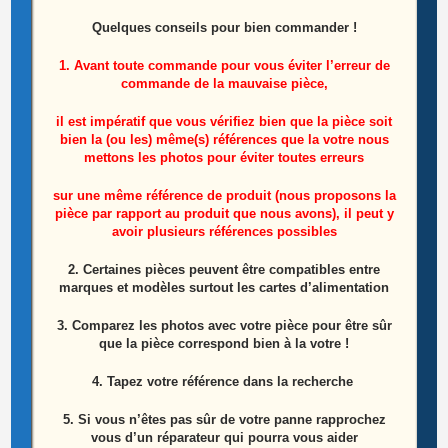
Quelques conseils pour bien commander !
Carte de gestion tactile PC ASUS S300C
1. Avant toute commande pour vous éviter l’erreur de
commande de la mauvaise pièce,
Le
Le
7,50
€
15,00
€
prix
prix
initial
actuel
il est impératif que vous vérifiez bien que la pièce soit
Ajouter au panier
était :
est :
bien la (ou les) même(s) références que la votre nous
15,00€.
7,50€.
mettons les photos pour éviter toutes erreurs
sur une même référence de produit (nous proposons la
pièce par rapport au produit que nous avons), il peut y
avoir plusieurs références possibles
2. Certaines pièces peuvent être compatibles entre
marques et modèles surtout les cartes d’alimentation
3. Comparez les photos avec votre pièce pour être sûr
que la pièce correspond bien à la votre !
4. Tapez votre référence dans la recherche
5. Si vous n’êtes pas sûr de votre panne rapprochez
vous d’un réparateur qui pourra vous aider