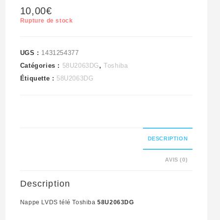
10,00
€
Rupture de stock
UGS :
1431254377
Catégories :
58U2063DG
,
Toshiba
Étiquette :
58U2063DG
DESCRIPTION
AVIS (0)
Description
Nappe LVDS télé Toshiba
58U2063DG