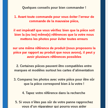
Module wifi télé Toshiba 58UL3063DG
référence: 17WFM21
Quelques conseils pour bien commander !
1. Avant toute commande pour vous éviter l’erreur de
10,00
€
commande de la mauvaise pièce,
Ajouter au panier
il est impératif que vous vérifiez bien que la pièce soit
bien la (ou les) même(s) références que la votre nous
mettons les photos pour éviter toutes erreurs
sur une même référence de produit (nous proposons la
pièce par rapport au produit que nous avons), il peut y
avoir plusieurs références possibles
2. Certaines pièces peuvent être compatibles entre
marques et modèles surtout les cartes d’alimentation
3. Comparez les photos avec votre pièce pour être sûr
que la pièce correspond bien à la votre !
4. Tapez votre référence dans la recherche
5. Si vous n’êtes pas sûr de votre panne rapprochez
vous d’un réparateur qui pourra vous aider