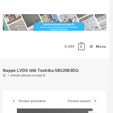
Skip
to
content
0,00
€
Menu
0
Nappe LVDS télé Toshiba 58U2063DG
>
electro-pieces-occase.fr
Produit précédent
Produit suivant