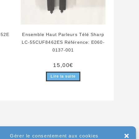
752E
Ensemble Haut Parleurs Télé Sharp
LC-55CUF8462ES Référence: E060-
0137-001
15,00
€
Lire la suite
Gérer le consentement aux cookies