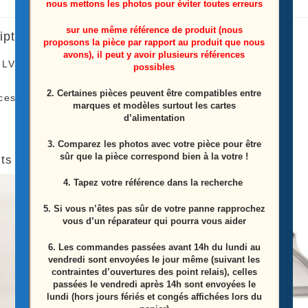
nous mettons les photos pour éviter toutes erreurs
sur une même référence de produit (nous
iption
proposons la pièce par rapport au produit que nous
avons), il peut y avoir plusieurs références
 LVDS télé Sharp
LC-55UI7552E
possibles
2. Certaines pièces peuvent être compatibles entre
ces Proviens D’une Télé Écran Casser
marques et modèles surtout les cartes
d’alimentation
3. Comparez les photos avec votre pièce pour être
sûr que la pièce correspond bien à la votre !
ts similaires
4. Tapez votre référence dans la recherche
ÉPUISÉ
5. Si vous n’êtes pas sûr de votre panne rapprochez
vous d’un réparateur qui pourra vous aider
6.
Les commandes passées avant 14h du lundi au
vendredi sont envoyées le jour même (suivant les
contraintes d’ouvertures des point relais), celles
passées le vendredi après 14h sont envoyées le
lundi (hors jours fériés et congés affichées lors du