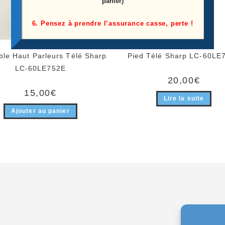
panier)
6. Pensez à prendre l’assurance casse, perte !
le Haut Parleurs Télé Sharp
Pied Télé Sharp LC-60LE
LC-60LE752E
20,00
€
15,00
€
Lire la suite
Ajouter au panier