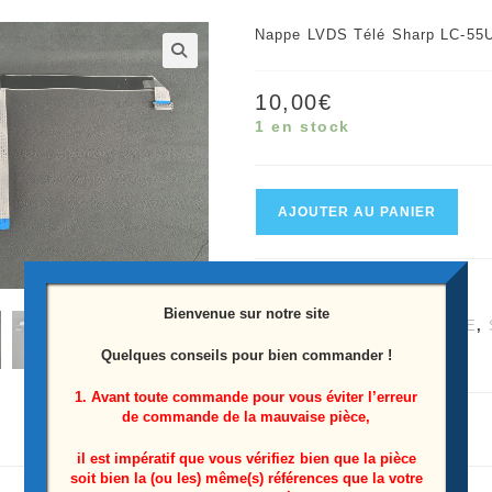
Nappe LVDS Télé Sharp LC-55
🔍
10,00
€
1 en stock
quantité
AJOUTER AU PANIER
de
Nappe
UGS :
2512957741
LVDS
Bienvenue sur notre site
Catégories :
LC-55UI7552E
,
télé
Quelques conseils pour bien commander !
Étiquette :
LC-55UI7552E
Sharp
LC-
1. Avant toute commande pour vous éviter l’erreur
de commande de la mauvaise pièce,
55UI7552E
il est impératif que vous vérifiez bien que la pièce
soit bien la (ou les) même(s) références que la votre