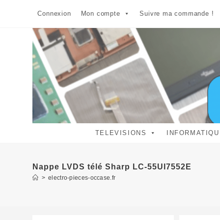
Skip
Connexion
Mon compte
Suivre ma commande !
to
content
TELEVISIONS
INFORMATIQU
Nappe LVDS télé Sharp LC-55UI7552E
>
electro-pieces-occase.fr