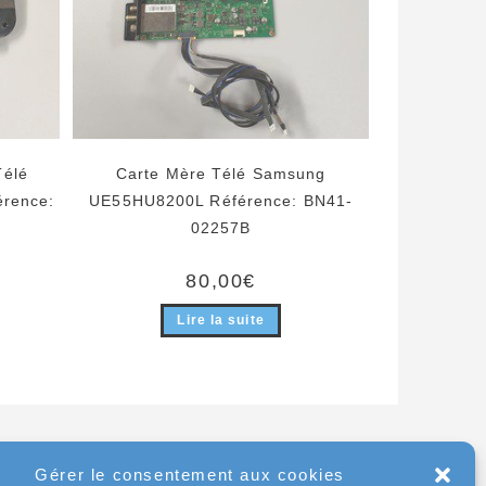
Télé
Carte Mère Télé Samsung
rence:
UE55HU8200L Référence: BN41-
02257B
80,00
€
Lire la suite
Gérer le consentement aux cookies