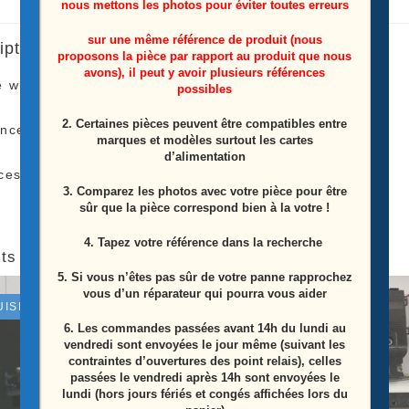
nous mettons les photos pour éviter toutes erreurs
sur une même référence de produit (nous
iption
proposons la pièce par rapport au produit que nous
avons), il peut y avoir plusieurs références
e wifi Télé Samsung
UE55ES6540S
possibles
2. Certaines pièces peuvent être compatibles entre
ence: BN59-1148B
marques et modèles surtout les cartes
d’alimentation
ces Proviens D’une Télé Écran Casser
3. Comparez les photos avec votre pièce pour être
sûr que la pièce correspond bien à la votre !
4. Tapez votre référence dans la recherche
ts similaires
5. Si vous n’êtes pas sûr de votre panne rapprochez
vous d’un réparateur qui pourra vous aider
UISÉ
ÉPUISÉ
6.
Les commandes passées avant 14h du lundi au
vendredi sont envoyées le jour même (suivant les
contraintes d’ouvertures des point relais), celles
passées le vendredi après 14h sont envoyées le
lundi (hors jours fériés et congés affichées lors du