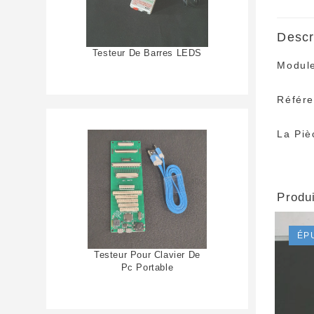
Descr
Testeur De Barres LEDS
Modul
Référ
La Piè
Produi
ÉP
Testeur Pour Clavier De
Pc Portable