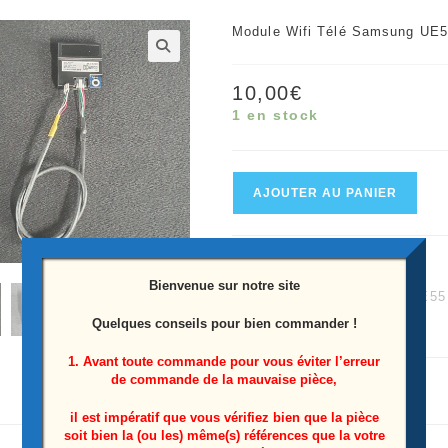
Module Wifi Télé Samsung UE
🔍
10,00
€
1 en stock
quantité
AJOUTER AU PANIER
de
Module
UGS :
1359659132
wifi
Bienvenue sur notre site
Catégories :
Samsung
,
UE55
Télé
Quelques conseils pour bien commander !
Étiquette :
UE55ES6540S
Samsung
UE55ES6540S
1. Avant toute commande pour vous éviter l’erreur
de commande de la mauvaise pièce,
Référence:
BN59-
il est impératif que vous vérifiez bien que la pièce
soit bien la (ou les) même(s) références que la votre
1148B