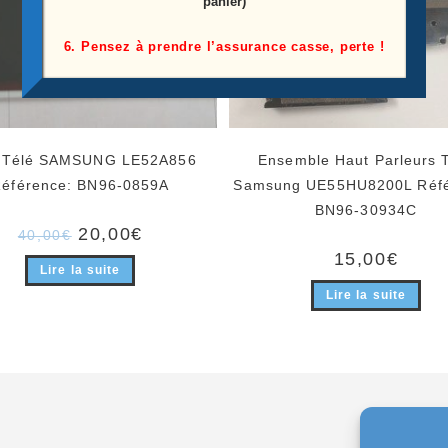
panier)
6. Pensez à prendre l’assurance casse, perte !
 Télé SAMSUNG LE52A856
Ensemble Haut Parleurs 
éférence: BN96-0859A
Samsung UE55HU8200L Réfé
BN96-30934C
Le
Le
20,00
€
40,00
€
prix
prix
15,00
€
initial
actuel
Lire la suite
était :
est :
40,00€.
20,00€.
Lire la suite