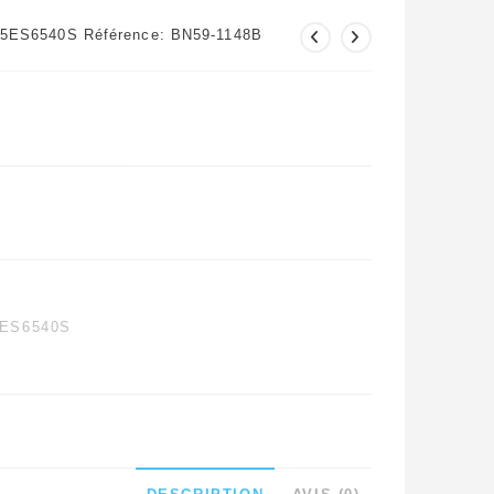
55ES6540S Référence: BN59-1148B
ES6540S