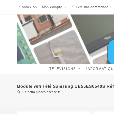
Skip
Connexion
Mon compte
Suivre ma commande !
to
content
TELEVISIONS
INFORMATIQU
Module wifi Télé Samsung UE55ES6540S Ré
>
electro-pieces-occase.fr