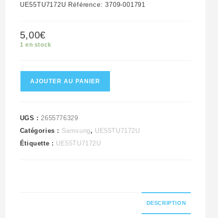
UE55TU7172U Référence: 3709-001791
5,00
€
1 en stock
quantité
AJOUTER AU PANIER
de
Module
lecteur
UGS :
2655776329
Catégories :
Samsung
,
UE55TU7172U
de
Étiquette :
UE55TU7172U
cartes
télé
Samsung
UE55TU7172U
Référence:
DESCRIPTION
3709-