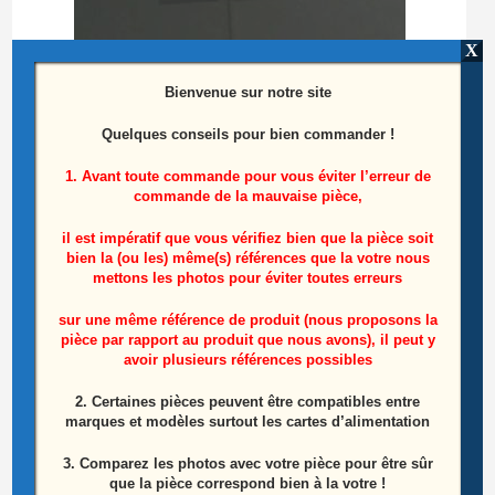
X
Bienvenue sur notre site
Quelques conseils pour bien commander !
1. Avant toute commande pour vous éviter l’erreur de
commande de la mauvaise pièce,
Pied Télé SAMSUNG LE52A856 Référence:
BN96-0859A
il est impératif que vous vérifiez bien que la pièce soit
bien la (ou les) même(s) références que la votre nous
Le
Le
20,00
€
mettons les photos pour éviter toutes erreurs
40,00
€
prix
prix
initial
actuel
sur une même référence de produit (nous proposons la
Lire la suite
était :
est :
40,00€.
20,00€.
pièce par rapport au produit que nous avons), il peut y
avoir plusieurs références possibles
ÉPUISÉ
2. Certaines pièces peuvent être compatibles entre
marques et modèles surtout les cartes d’alimentation
3. Comparez les photos avec votre pièce pour être sûr
que la pièce correspond bien à la votre !