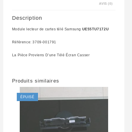
AVIS (0)
001791
Description
Module lecteur de cartes télé Samsung
UE55TU7172U
Référence: 3709-001791
La Pièce Proviens D’une Télé Écran Casser
Produits similaires
ÉPUISÉ