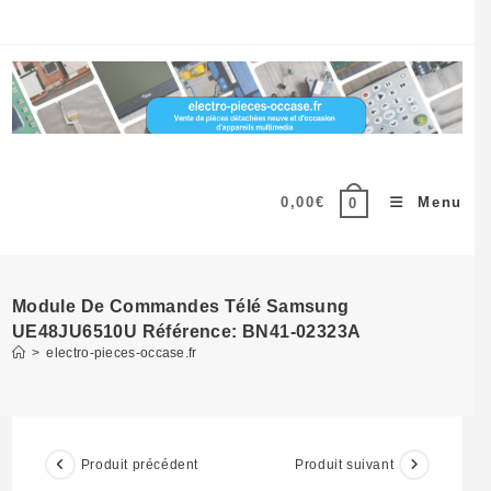
Skip
to
content
0,00
€
Menu
0
Module De Commandes Télé Samsung
UE48JU6510U Référence: BN41-02323A
>
electro-pieces-occase.fr
Produit précédent
Produit suivant