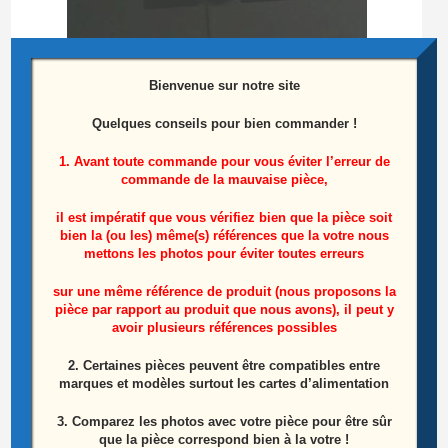
Bienvenue sur notre site
Quelques conseils pour bien commander !
1. Avant toute commande pour vous éviter l’erreur de
commande de la mauvaise pièce,
Pied Télé SAMSUNG LE52A856 Référence:
BN96-0859A
il est impératif que vous vérifiez bien que la pièce soit
bien la (ou les) même(s) références que la votre nous
mettons les photos pour éviter toutes erreurs
Le
Le
20,00
€
40,00
€
prix
prix
initial
actuel
sur une même référence de produit (nous proposons la
Lire la suite
était :
est :
pièce par rapport au produit que nous avons), il peut y
40,00€.
20,00€.
avoir plusieurs références possibles
2. Certaines pièces peuvent être compatibles entre
marques et modèles surtout les cartes d’alimentation
3. Comparez les photos avec votre pièce pour être sûr
que la pièce correspond bien à la votre !