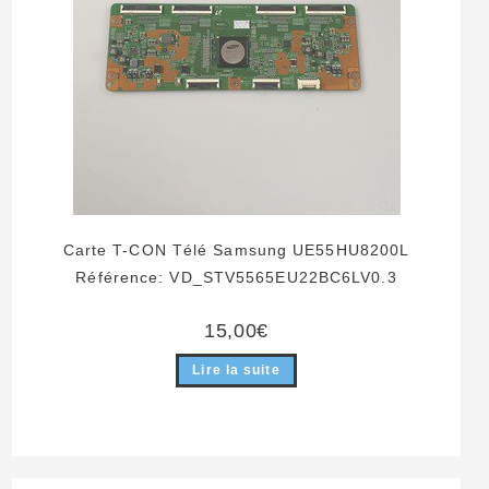
Carte T-CON Télé Samsung UE55HU8200L
Référence: VD_STV5565EU22BC6LV0.3
15,00
€
Lire la suite