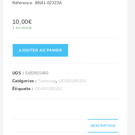
Référence: BN41-02323A
10,00
€
1 en stock
quantité
AJOUTER AU PANIER
de
Module
De
UGS :
5483915460
Catégories :
Samsung
,
UE48JU6510U
Commandes
Étiquette :
UE48JU6510U
Télé
Samsung
UE48JU6510U
Référence:
BN41-
DESCRIPTION
02323A