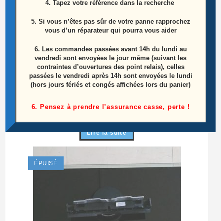
4. Tapez votre référence dans la recherche
5. Si vous n’êtes pas sûr de votre panne rapprochez
vous d’un réparateur qui pourra vous aider
6.
Les commandes passées avant 14h du lundi au
vendredi sont envoyées le jour même (suivant les
contraintes d’ouvertures des point relais), celles
passées le vendredi après 14h sont envoyées le lundi
Carte mère Télé Samsung UE32J4000AW
(hors jours fériés et congés affichées lors du panier)
Référence: BN41-02358B (BN94-08202C)
6. Pensez à prendre l’assurance casse, perte !
25,00
€
Lire la suite
ÉPUISÉ