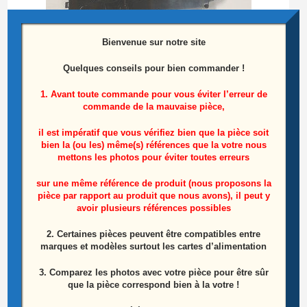
Bienvenue sur notre site
Quelques conseils pour bien commander !
Ensemble Haut Parleurs Télé Samsung
1. Avant toute commande pour vous éviter l’erreur de
commande de la mauvaise pièce,
UE55HU8200L Référence: BN96-30934C
il est impératif que vous vérifiez bien que la pièce soit
15,00
€
bien la (ou les) même(s) références que la votre nous
mettons les photos pour éviter toutes erreurs
Lire la suite
sur une même référence de produit (nous proposons la
pièce par rapport au produit que nous avons), il peut y
avoir plusieurs références possibles
ÉPUISÉ
2. Certaines pièces peuvent être compatibles entre
marques et modèles surtout les cartes d’alimentation
3. Comparez les photos avec votre pièce pour être sûr
que la pièce correspond bien à la votre !