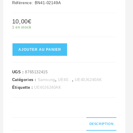
Référence: BN41-02149A
10,00
€
1 en stock
quantité
AJOUTER AU PANIER
de
Module
de
UGS :
8765132415
Catégories :
Samsung
,
UE40...
,
UE40J6240AK
commandes
Étiquette :
UE40J6240AK
télé
Samsung
UE40J6240AK
Référence:
BN41-
DESCRIPTION
02149A