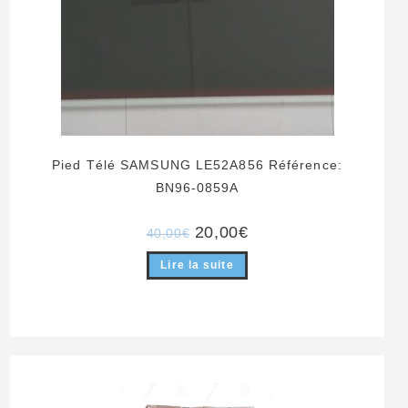
Pied Télé SAMSUNG LE52A856 Référence:
BN96-0859A
Le
Le
20,00
€
40,00
€
prix
prix
initial
actuel
Lire la suite
était :
est :
40,00€.
20,00€.