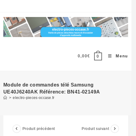
Skip
to
content
0,00
€
Menu
0
Module de commandes télé Samsung
UE40J6240AK Référence: BN41-02149A
>
electro-pieces-occase.fr
Produit précédent
Produit suivant