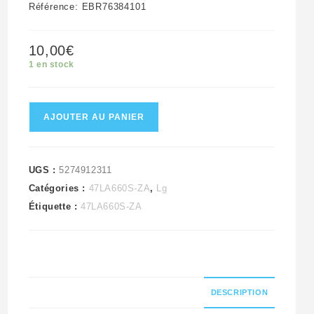
Référence: EBR76384101
10,00
€
1 en stock
quantité
AJOUTER AU PANIER
de
Module
De
UGS :
5274912311
Catégories :
47LA660S-ZA
,
Lg
Commandes
Étiquette :
47LA660S-ZA
Télé
Lg
47LA660S-
ZA
Référence:
DESCRIPTION
EBR76384101