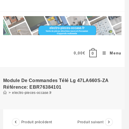
Skip
to
content
0,00
€
Menu
0
Module De Commandes Télé Lg 47LA660S-ZA
Référence: EBR76384101
>
electro-pieces-occase.fr
Produit précédent
Produit suivant