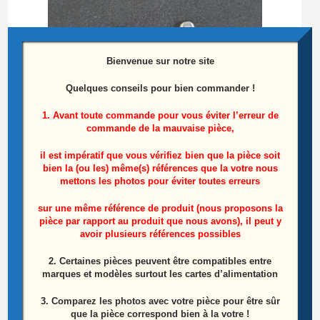
Bienvenue sur notre site
Quelques conseils pour bien commander !
1. Avant toute commande pour vous éviter l’erreur de
commande de la mauvaise pièce,
Ensemble 5 Supports Réflecteurs Télé Lg
47LA620S-ZA
il est impératif que vous vérifiez bien que la pièce soit
bien la (ou les) même(s) références que la votre nous
mettons les photos pour éviter toutes erreurs
5,00
€
sur une même référence de produit (nous proposons la
Ajouter au panier
pièce par rapport au produit que nous avons), il peut y
avoir plusieurs références possibles
ÉPUISÉ
2. Certaines pièces peuvent être compatibles entre
marques et modèles surtout les cartes d’alimentation
3. Comparez les photos avec votre pièce pour être sûr
que la pièce correspond bien à la votre !