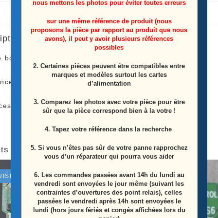
nous mettons les photos pour éviter toutes erreurs
sur une même référence de produit (nous
proposons la pièce par rapport au produit que nous
iption
avons), il peut y avoir plusieurs références
possibles
e bouton power télé Samsung
QE55Q60AAU
2. Certaines pièces peuvent être compatibles entre
marques et modèles surtout les cartes
ence: BN59-01359A
d’alimentation
3. Comparez les photos avec votre pièce pour être
ces Proviens D’une Télé Écran Casser
sûr que la pièce correspond bien à la votre !
4. Tapez votre référence dans la recherche
5. Si vous n’êtes pas sûr de votre panne rapprochez
ts similaires
vous d’un réparateur qui pourra vous aider
6.
Les commandes passées avant 14h du lundi au
UISÉ
ÉPUISÉ
vendredi sont envoyées le jour même (suivant les
contraintes d’ouvertures des point relais), celles
passées le vendredi après 14h sont envoyées le
lundi (hors jours fériés et congés affichées lors du