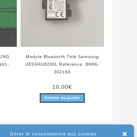
SUNG
Module Bluetooth Télé Samsung
N41-
UE55HU8200L Référence: BN96-
30218A
10,00
€
Ajouter au panier
Gérer le consentement aux cookies