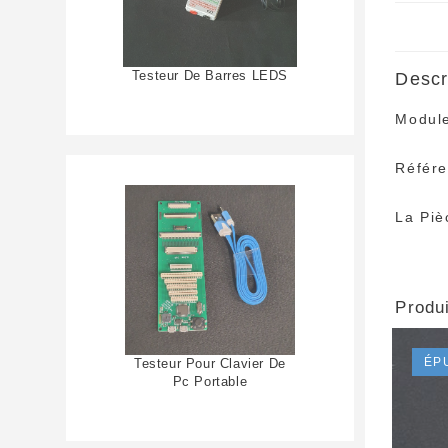
Testeur De Barres LEDS
Descr
Modul
Référ
La Piè
Produi
ÉP
Testeur Pour Clavier De
Pc Portable