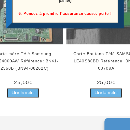
panier)
6. Pensez à prendre l’assurance casse, perte !
arte mère Télé Samsung
Carte Boutons Télé SAM
J4000AW Référence: BN41-
LE40S86BD Référence: B
02358B (BN94-08202C)
00709A
25,00
€
25,00
€
Lire la suite
Lire la suite