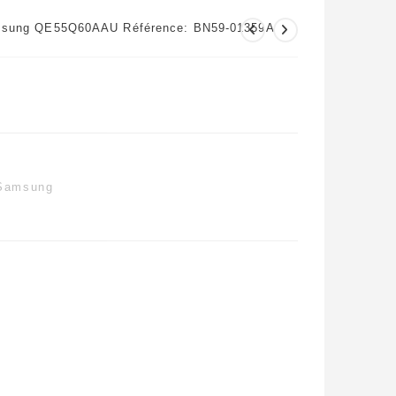
msung QE55Q60AAU Référence: BN59-01359A
Samsung