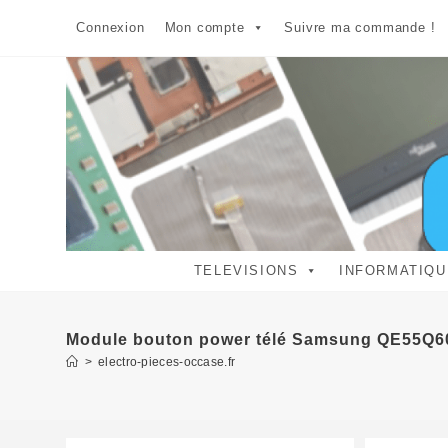
Skip
Connexion
Mon compte
Suivre ma commande !
to
content
TELEVISIONS
INFORMATIQU
Module bouton power télé Samsung QE55Q
>
electro-pieces-occase.fr