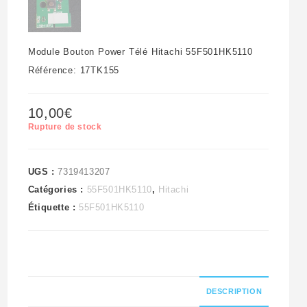
Module Bouton Power Télé Hitachi 55F501HK5110
Référence: 17TK155
10,00
€
Rupture de stock
UGS :
7319413207
Catégories :
55F501HK5110
,
Hitachi
Étiquette :
55F501HK5110
DESCRIPTION