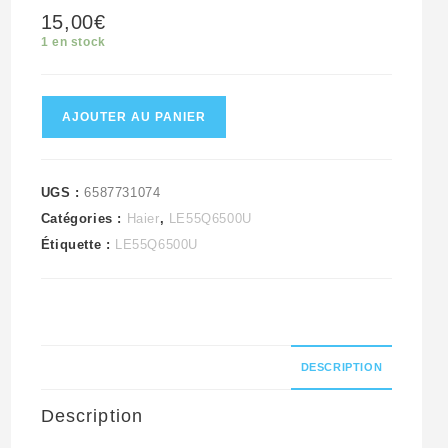
15,00
€
1 en stock
quantité
AJOUTER AU PANIER
de
Haut
parleur
UGS :
6587731074
Catégories :
Haier
,
LE55Q6500U
télé
Étiquette :
LE55Q6500U
Haier
LE55Q6500U
DESCRIPTION
Description