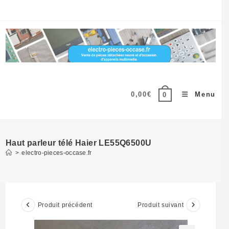
Skip
to
content
0,00
€
Menu
0
Haut parleur télé Haier LE55Q6500U
>
electro-pieces-occase.fr
Produit précédent
Produit suivant