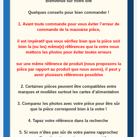
Bienvenue sur notre site
Quelques conseils pour bien commander !
Carte Récepteur Infra Rouge Télé Haier
LT32R3B
1. Avant toute commande pour vous éviter l’erreur de
commande de la mauvaise pièce,
Le
Le
22,50
€
25,00
€
prix
prix
il est impératif que vous vérifiez bien que la pièce soit
initial
actuel
bien la (ou les) même(s) références que la votre nous
Ajouter au panier
était :
est :
25,00€.
22,50€.
mettons les photos pour éviter toutes erreurs
sur une même référence de produit (nous proposons la
ÉPUISÉ
pièce par rapport au produit que nous avons), il peut y
avoir plusieurs références possibles
2. Certaines pièces peuvent être compatibles entre
marques et modèles surtout les cartes d’alimentation
3. Comparez les photos avec votre pièce pour être sûr
que la pièce correspond bien à la votre !
4. Tapez votre référence dans la recherche
5. Si vous n’êtes pas sûr de votre panne rapprochez