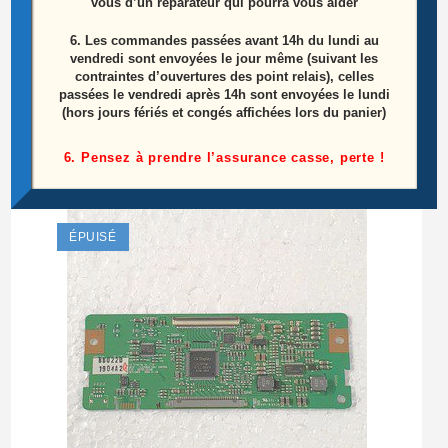
vous d’un réparateur qui pourra vous aider
6.
Les commandes passées avant 14h du lundi au
vendredi sont envoyées le jour même (suivant les
Cordon D’alimentation Secteur Télé Haier
contraintes d’ouvertures des point relais), celles
LT32R3B
passées le vendredi après 14h sont envoyées le lundi
(hors jours fériés et congés affichées lors du panier)
15,00
€
6. Pensez à prendre l’assurance casse, perte !
Lire la suite
ÉPUISÉ