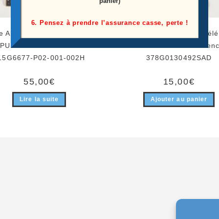
panier)
6. Pensez à prendre l’assurance casse, perte !
e Alimentation Télé Philips
Ensemble Haut Parleurs Télé 
PUH4900/88 Référence:
47PFH5209/88 Référenc
15G6677-P02-001-002H
378G0130492SAD
55,00
€
15,00
€
Lire la suite
Ajouter au panier