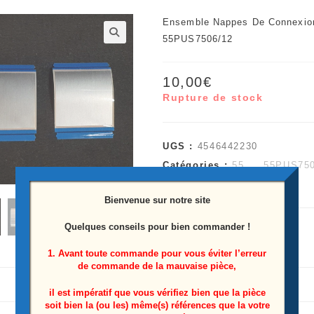
Ensemble Nappes De Connexion
55PUS7506/12
🔍
10,00
€
Rupture de stock
UGS :
4546442230
Catégories :
55...
,
55PUS750
Étiquette :
55PUS7506/12
Bienvenue sur notre site
Quelques conseils pour bien commander !
1. Avant toute commande pour vous éviter l’erreur
de commande de la mauvaise pièce,
il est impératif que vous vérifiez bien que la pièce
soit bien la (ou les) même(s) références que la votre