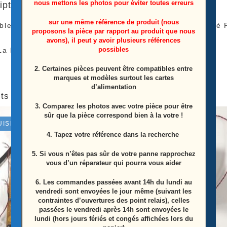
nous mettons les photos pour éviter toutes erreurs
iption
sur une même référence de produit (nous
le nappes de connexion de la carte T-Con au LCD télé 
proposons la pièce par rapport au produit que nous
avons), il peut y avoir plusieurs références
possibles
La Pièce Proviens D’une Télé Écran Casser
2. Certaines pièces peuvent être compatibles entre
marques et modèles surtout les cartes
d’alimentation
ts similaires
3. Comparez les photos avec votre pièce pour être
sûr que la pièce correspond bien à la votre !
UISÉ
4. Tapez votre référence dans la recherche
5. Si vous n’êtes pas sûr de votre panne rapprochez
vous d’un réparateur qui pourra vous aider
6.
Les commandes passées avant 14h du lundi au
vendredi sont envoyées le jour même (suivant les
contraintes d’ouvertures des point relais), celles
passées le vendredi après 14h sont envoyées le
lundi (hors jours fériés et congés affichées lors du