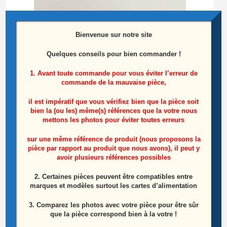
Bienvenue sur notre site
Ensemble Haut Parleurs Télé Philips
50PFH4329/88
Quelques conseils pour bien commander !
1. Avant toute commande pour vous éviter l’erreur de
15,00
€
commande de la mauvaise pièce,
Ajouter au panier
il est impératif que vous vérifiez bien que la pièce soit
bien la (ou les) même(s) références que la votre nous
mettons les photos pour éviter toutes erreurs
ÉPUISÉ
sur une même référence de produit (nous proposons la
pièce par rapport au produit que nous avons), il peut y
avoir plusieurs références possibles
2. Certaines pièces peuvent être compatibles entre
marques et modèles surtout les cartes d’alimentation
3. Comparez les photos avec votre pièce pour être sûr
que la pièce correspond bien à la votre !