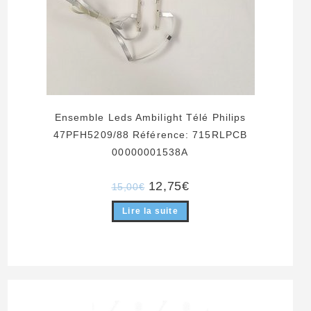
Ensemble Leds Ambilight Télé Philips
47PFH5209/88 Référence: 715RLPCB
00000001538A
Le
Le
12,75
€
15,00
€
prix
prix
initial
actuel
Lire la suite
était :
est :
15,00€.
12,75€.