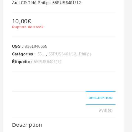
Au LCD Télé Philips 55PUS6401/12
10,00
€
Rupture de stock
UGS :
8361840565
Catégories :
55...
,
55PUS6401/12
,
Philips
Étiquette :
55PUS6401/12
DESCRIPTION
AVIS (0)
Description