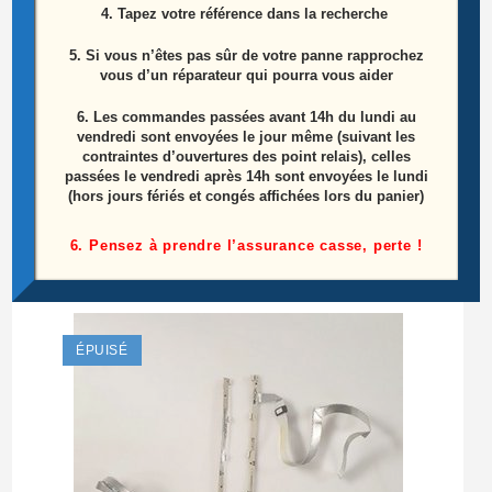
4. Tapez votre référence dans la recherche
5. Si vous n’êtes pas sûr de votre panne rapprochez
vous d’un réparateur qui pourra vous aider
Module De Commandes + IR Télé Philips
6.
Les commandes passées avant 14h du lundi au
47PFH5209/88 Référence Module: 715G6316-
vendredi sont envoyées le jour même (suivant les
contraintes d’ouvertures des point relais), celles
K01-000-004I + Référence IR:
passées le vendredi après 14h sont envoyées le lundi
317GAIRM002HTG
(hors jours fériés et congés affichées lors du panier)
15,00
€
6. Pensez à prendre l’assurance casse, perte !
Lire la suite
ÉPUISÉ