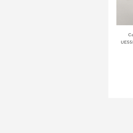
C
UE55