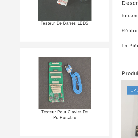
Descr
Ensemb
Testeur De Barres LEDS
Référ
La Piè
Produi
ÉP
Testeur Pour Clavier De
Pc Portable