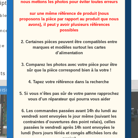
nous mettons les photos pour éviter toutes erreurs
iption
sur une même référence de produit (nous
le haut parleurs télé Samsung
UE75TU7025K
proposons la pièce par rapport au produit que nous
avons), il peut y avoir plusieurs références
possibles
ence: BN96-49998G
2. Certaines pièces peuvent être compatibles entre
ce Provient D’une Télé Écran Casser
marques et modèles surtout les cartes
d’alimentation
3. Comparez les photos avec votre pièce pour être
sûr que la pièce correspond bien à la votre !
ts similaires
4. Tapez votre référence dans la recherche
UISÉ
ÉPUISÉ
5. Si vous n’êtes pas sûr de votre panne rapprochez
vous d’un réparateur qui pourra vous aider
6.
Les commandes passées avant 14h du lundi au
vendredi sont envoyées le jour même (suivant les
contraintes d’ouvertures des point relais), celles
passées le vendredi après 14h sont envoyées le
lundi (hors jours fériés et congés affichées lors du