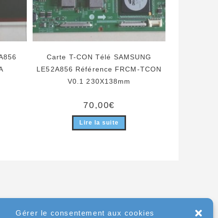
A856
Carte T-CON Télé SAMSUNG
A
LE52A856 Référence FRCM-TCON
V0.1 230X138mm
ix
70,00
€
tuel
t :
,00€.
Lire la suite
Gérer le consentement aux cookies