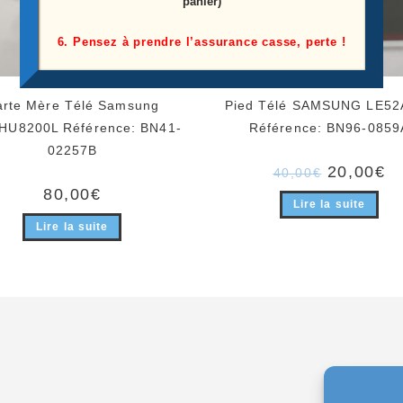
panier)
6. Pensez à prendre l’assurance casse, perte !
arte Mère Télé Samsung
Pied Télé SAMSUNG LE52
HU8200L Référence: BN41-
Référence: BN96-0859
02257B
Le
Le
20,00
€
40,00
€
prix
pr
80,00
€
initial
ac
Lire la suite
était :
es
40,00€.
20
Lire la suite