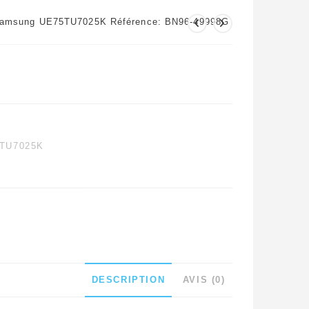
 Samsung UE75TU7025K Référence: BN96-49998G
TU7025K
DESCRIPTION
AVIS (0)