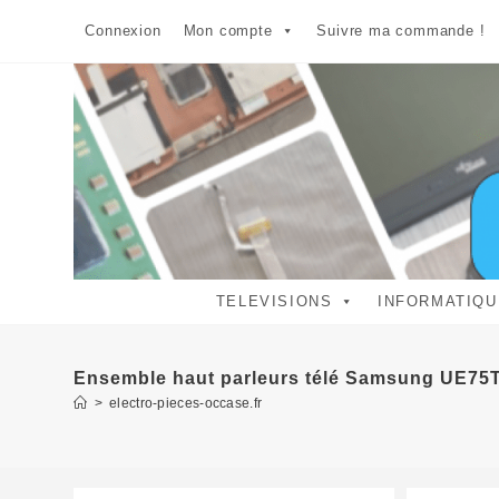
Skip
Connexion
Mon compte
Suivre ma commande !
to
content
TELEVISIONS
INFORMATIQU
Ensemble haut parleurs télé Samsung UE7
>
electro-pieces-occase.fr