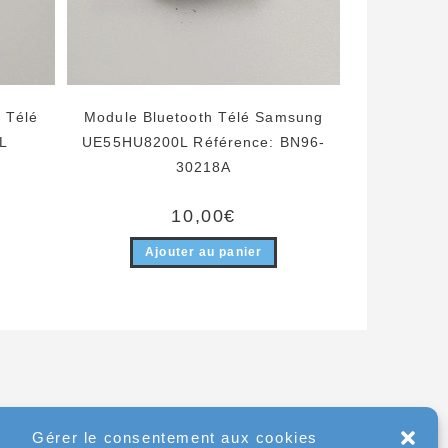
 Télé
Module Bluetooth Télé Samsung
L
UE55HU8200L Référence: BN96-
30218A
10,00
€
Ajouter au panier
Gérer le consentement aux cookies