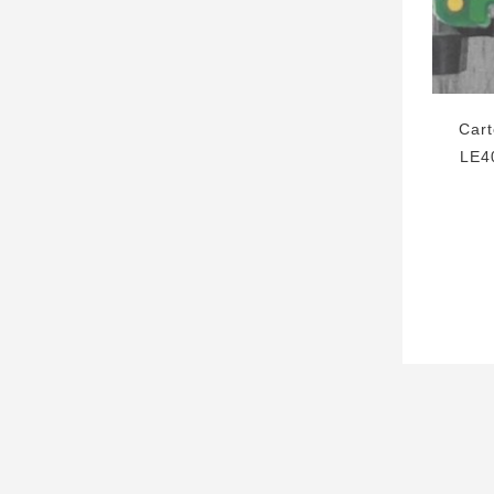
Car
LE4