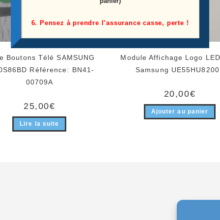
panier)
6. Pensez à prendre l’assurance casse, perte !
te Boutons Télé SAMSUNG
Module Affichage Logo LED
0S86BD Référence: BN41-
Samsung UE55HU8200
00709A
20,00
€
25,00
€
Ajouter au panier
Lire la suite