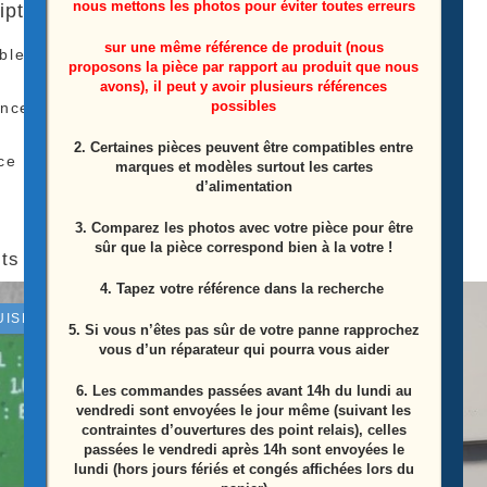
nous mettons les photos pour éviter toutes erreurs
iption
sur une même référence de produit (nous
ble haut parleurs Télé Samsung
UE65NU7655U
proposons la pièce par rapport au produit que nous
avons), il peut y avoir plusieurs références
possibles
ence: BN96-45632C
2. Certaines pièces peuvent être compatibles entre
ce Proviens D’une Télé Écran Casser
marques et modèles surtout les cartes
d’alimentation
3. Comparez les photos avec votre pièce pour être
sûr que la pièce correspond bien à la votre !
ts similaires
4. Tapez votre référence dans la recherche
UISÉ
5. Si vous n’êtes pas sûr de votre panne rapprochez
vous d’un réparateur qui pourra vous aider
6.
Les commandes passées avant 14h du lundi au
vendredi sont envoyées le jour même (suivant les
contraintes d’ouvertures des point relais), celles
passées le vendredi après 14h sont envoyées le
lundi (hors jours fériés et congés affichées lors du