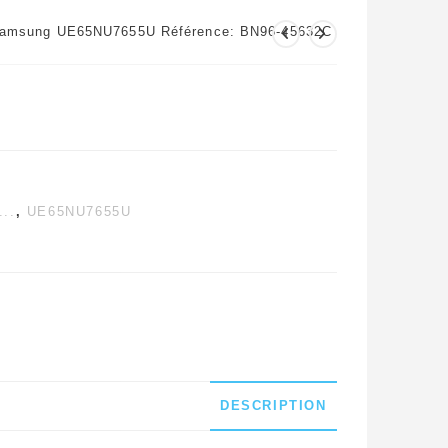
 Samsung UE65NU7655U Référence: BN96-45632C
..
,
UE65NU7655U
DESCRIPTION