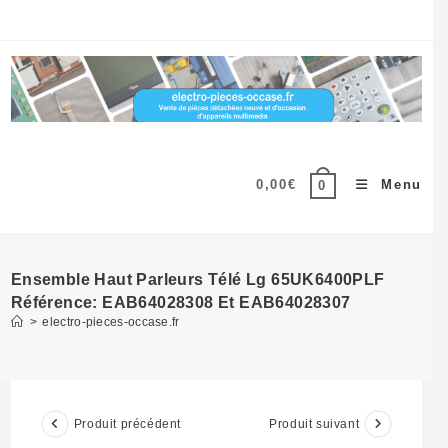
Skip
to
content
0,00
€
Menu
0
Ensemble Haut Parleurs Télé Lg 65UK6400PLF
Référence: EAB64028308 Et EAB64028307
>
electro-pieces-occase.fr
Produit précédent
Produit suivant