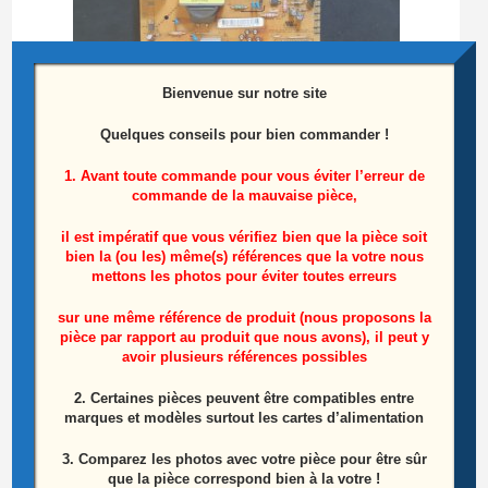
Bienvenue sur notre site
Quelques conseils pour bien commander !
1. Avant toute commande pour vous éviter l’erreur de
commande de la mauvaise pièce,
Carte D’Alimentation Télé Lg 47LA620S-ZA
Référence: EAX64905501 (2.0)
il est impératif que vous vérifiez bien que la pièce soit
bien la (ou les) même(s) références que la votre nous
mettons les photos pour éviter toutes erreurs
35,00
€
sur une même référence de produit (nous proposons la
Lire la suite
pièce par rapport au produit que nous avons), il peut y
avoir plusieurs références possibles
2. Certaines pièces peuvent être compatibles entre
marques et modèles surtout les cartes d’alimentation
3. Comparez les photos avec votre pièce pour être sûr
que la pièce correspond bien à la votre !