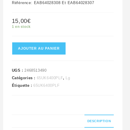
Référence: EAB64028308 Et EAB64028307
15,00
€
1 en stock
quantité
AJOUTER AU PANIER
de
Ensemble
Haut
UGS :
2468513490
Catégories :
65UK6400PLF
,
Lg
Parleurs
Étiquette :
65UK6400PLF
Télé
Lg
65UK6400PLF
Référence:
EAB64028308
DESCRIPTION
Et