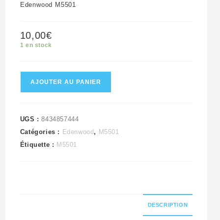
Edenwood M5501
10,00
€
1 en stock
quantité
AJOUTER AU PANIER
de
Ensemble
de
UGS :
8434857444
Catégories :
Edenwood
,
M5501
supports
Étiquette :
M5501
des
haut
parleurs
télé
Edenwood
DESCRIPTION
M5501