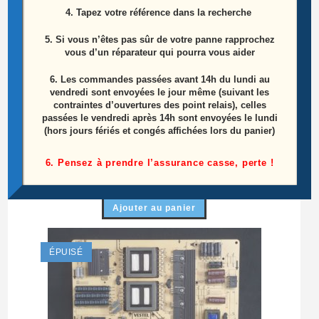
4. Tapez votre référence dans la recherche
5. Si vous n’êtes pas sûr de votre panne rapprochez
vous d’un réparateur qui pourra vous aider
6.
Les commandes passées avant 14h du lundi au
vendredi sont envoyées le jour même (suivant les
contraintes d’ouvertures des point relais), celles
passées le vendredi après 14h sont envoyées le lundi
Ensemble haut parleurs télé Edenwood
(hors jours fériés et congés affichées lors du panier)
ED6505UHD Référence: 30087344
6. Pensez à prendre l’assurance casse, perte !
15,00
€
Ajouter au panier
ÉPUISÉ