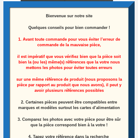
Bienvenue sur notre site
Quelques conseils pour bien commander !
Pied Télé SAMSUNG LE52A856 Référence:
1. Avant toute commande pour vous éviter l’erreur de
BN96-0859A
commande de la mauvaise pièce,
il est impératif que vous vérifiez bien que la pièce soit
Le
Le
20,00
€
40,00
€
prix
prix
bien la (ou les) même(s) références que la votre nous
initial
actuel
mettons les photos pour éviter toutes erreurs
Lire la suite
était :
est :
40,00€.
20,00€.
sur une même référence de produit (nous proposons la
pièce par rapport au produit que nous avons), il peut y
ÉPUISÉ
avoir plusieurs références possibles
2. Certaines pièces peuvent être compatibles entre
marques et modèles surtout les cartes d’alimentation
3. Comparez les photos avec votre pièce pour être sûr
que la pièce correspond bien à la votre !
4. Tapez votre référence dans la recherche