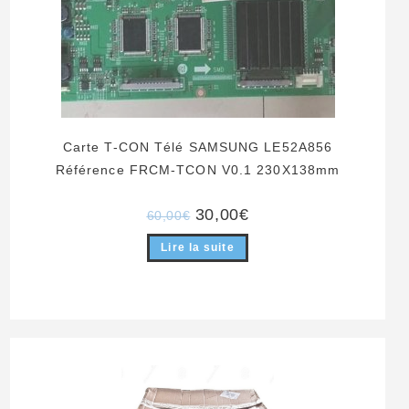
Carte T-CON Télé SAMSUNG LE52A856
Référence FRCM-TCON V0.1 230X138mm
Le
Le
30,00
€
60,00
€
prix
prix
initial
actuel
Lire la suite
était :
est :
60,00€.
30,00€.