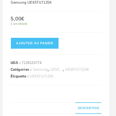
Samsung UE65TU7125K
5,00
€
1 en stock
quantité
AJOUTER AU PANIER
de
Ensemble
de
UGS :
7129133774
Catégories :
Samsung
,
UE65...
,
UE65TU7125K
8
Étiquette :
UE65TU7125K
supports
des
réflecteurs
télé
Samsung
DESCRIPTION
UE65TU7125K