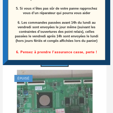
5. Si vous n’êtes pas sûr de votre panne rapprochez
vous d’un réparateur qui pourra vous aider
6.
Les commandes passées avant 14h du lundi au
vendredi sont envoyées le jour même (suivant les
contraintes d’ouvertures des point relais), celles
Carte mère Télé Samsung UE32J4000AW
passées le vendredi après 14h sont envoyées le lundi
(hors jours fériés et congés affichées lors du panier)
Référence: BN41-02358B (BN94-08202C)
6. Pensez à prendre l’assurance casse, perte !
25,00
€
Lire la suite
ÉPUISÉ