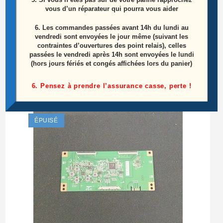
vous d’un réparateur qui pourra vous aider
6.
Les commandes passées avant 14h du lundi au
Ensemble Haut Parleurs Télé Tcl 50EP661
vendredi sont envoyées le jour même (suivant les
contraintes d’ouvertures des point relais), celles
Référence: 42-WDF418-XXCG
passées le vendredi après 14h sont envoyées le lundi
(hors jours fériés et congés affichées lors du panier)
15,00
€
6. Pensez à prendre l’assurance casse, perte !
Ajouter au panier
ÉPUISÉ