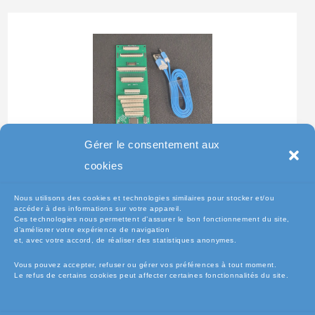
Gérer le consentement aux
Testeur Pour Clavier De
cookies
Pc Portable
Nous utilisons des cookies et technologies similaires pour stocker et/ou
accéder à des informations sur votre appareil.
Ces technologies nous permettent d’assurer le bon fonctionnement du site,
d’améliorer votre expérience de navigation
et, avec votre accord, de réaliser des statistiques anonymes.
Vous pouvez accepter, refuser ou gérer vos préférences à tout moment.
Le refus de certains cookies peut affecter certaines fonctionnalités du site.