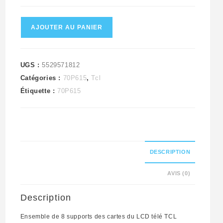
quantité
AJOUTER AU PANIER
de
Ensemble
de
UGS :
5529571812
Catégories :
70P615
,
Tcl
8
Étiquette :
70P615
supports
des
cartes
du
LCD
DESCRIPTION
télé
AVIS (0)
TCL
70P615
Description
Ensemble de 8 supports des cartes du LCD télé TCL