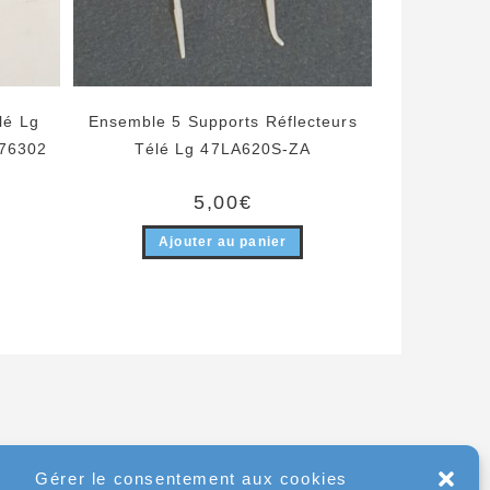
lé Lg
Ensemble 5 Supports Réflecteurs
976302
Télé Lg 47LA620S-ZA
5,00
€
Ajouter au panier
Gérer le consentement aux cookies