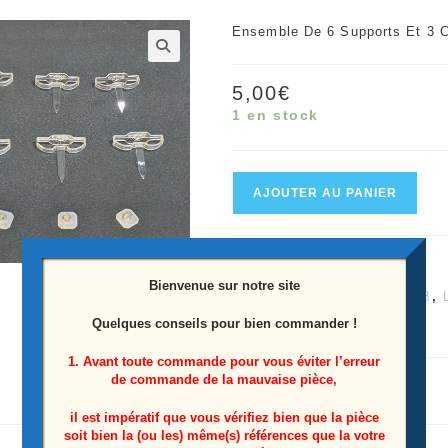
Ensemble De 6 Supports Et 3 C
🔍
5,00
€
1 en stock
quantité
AJOUTER AU PANIER
de
Ensemble
UGS :
9965951719
de
Bienvenue sur notre site
Catégories :
55UN71006LB
,
6
Quelques conseils pour bien commander !
Étiquette :
55UN71006LB
supports
et
1. Avant toute commande pour vous éviter l’erreur
de commande de la mauvaise pièce,
3
clips
il est impératif que vous vérifiez bien que la pièce
soit bien la (ou les) même(s) références que la votre
des