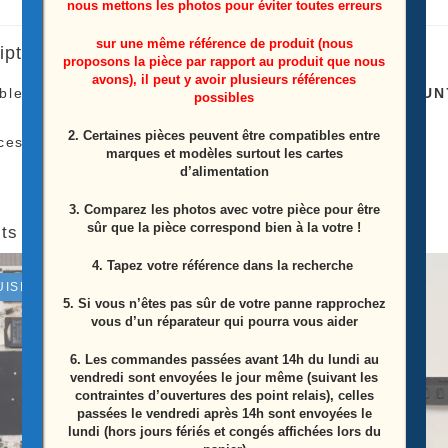
nous mettons les photos pour éviter toutes erreurs
réflecteurs
sur une même référence de produit (nous
iption
télé
proposons la pièce par rapport au produit que nous
avons), il peut y avoir plusieurs références
Lg
le de 6 supports et 3 clips des réflecteurs télé Lg
55UN
possibles
55UN71006LB
2. Certaines pièces peuvent être compatibles entre
ces Proviens D’une Télé Écran Casser
marques et modèles surtout les cartes
d’alimentation
3. Comparez les photos avec votre pièce pour être
sûr que la pièce correspond bien à la votre !
ts similaires
4. Tapez votre référence dans la recherche
UISÉ
5. Si vous n’êtes pas sûr de votre panne rapprochez
vous d’un réparateur qui pourra vous aider
6.
Les commandes passées avant 14h du lundi au
vendredi sont envoyées le jour même (suivant les
contraintes d’ouvertures des point relais), celles
passées le vendredi après 14h sont envoyées le
lundi (hors jours fériés et congés affichées lors du