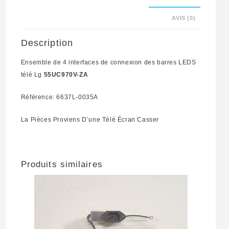
LEDS
AVIS (0)
télé
Lg
Description
55UC970V-
Ensemble de 4 interfaces de connexion des barres LEDS
ZA
télé Lg
55UC970V-ZA
Référence:
6637L-
Référence: 6637L-0035A
0035A
La Pièces Proviens D’une Télé Écran Casser
Produits similaires