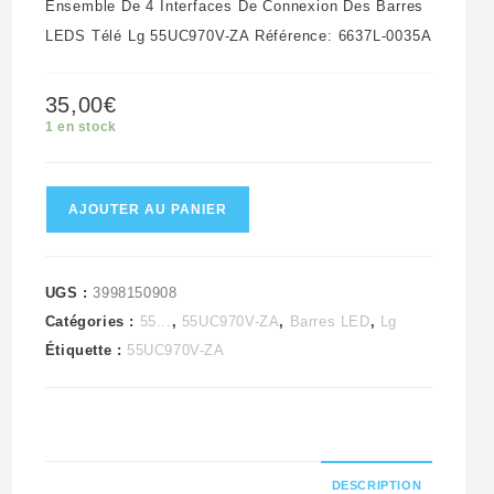
Ensemble De 4 Interfaces De Connexion Des Barres
LEDS Télé Lg 55UC970V-ZA Référence: 6637L-0035A
35,00
€
1 en stock
quantité
AJOUTER AU PANIER
de
Ensemble
de
UGS :
3998150908
Catégories :
55...
,
55UC970V-ZA
,
Barres LED
,
Lg
4
Étiquette :
55UC970V-ZA
interfaces
de
connexion
des
barres
DESCRIPTION