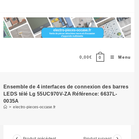
Skip
to
content
0,00
€
Menu
0
Ensemble de 4 interfaces de connexion des barres
LEDS télé Lg 55UC970V-ZA Référence: 6637L-
0035A
>
electro-pieces-occase.fr
Produit précédent
Produit suivant