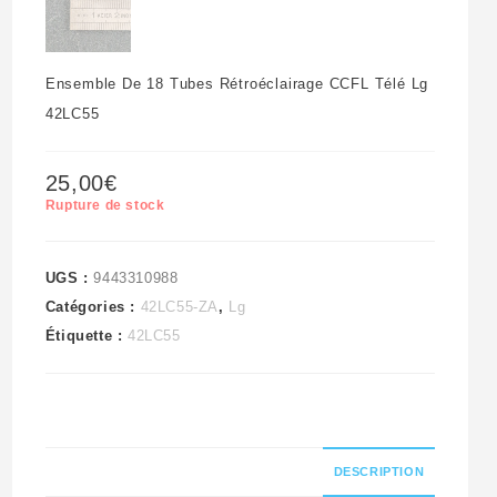
Ensemble De 18 Tubes Rétroéclairage CCFL Télé Lg
42LC55
25,00
€
Rupture de stock
UGS :
9443310988
Catégories :
42LC55-ZA
,
Lg
Étiquette :
42LC55
DESCRIPTION