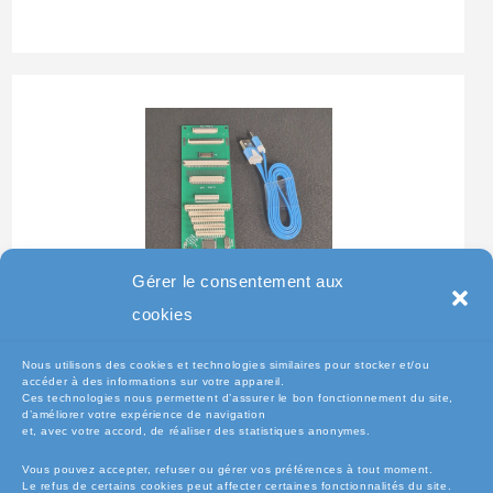
Gérer le consentement aux
Testeur Pour Clavier De
cookies
Pc Portable
Nous utilisons des cookies et technologies similaires pour stocker et/ou
accéder à des informations sur votre appareil.
Ces technologies nous permettent d’assurer le bon fonctionnement du site,
d’améliorer votre expérience de navigation
et, avec votre accord, de réaliser des statistiques anonymes.
Vous pouvez accepter, refuser ou gérer vos préférences à tout moment.
Le refus de certains cookies peut affecter certaines fonctionnalités du site.