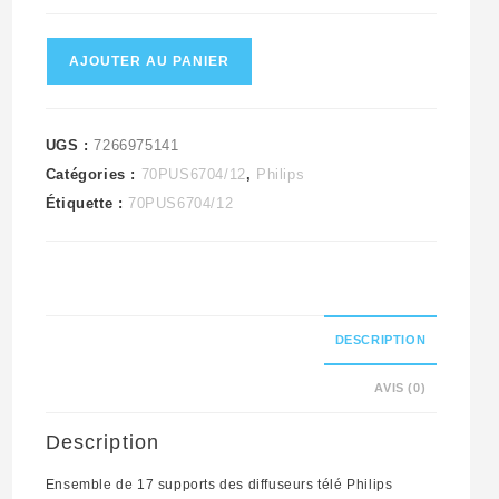
quantité
AJOUTER AU PANIER
de
Ensemble
de
UGS :
7266975141
Catégories :
70PUS6704/12
,
Philips
17
Étiquette :
70PUS6704/12
supports
des
diffuseurs
télé
Philips
DESCRIPTION
70PUS6704/12
AVIS (0)
Description
Ensemble de 17 supports des diffuseurs télé Philips