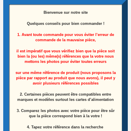
Bienvenue sur notre site
Module De Commandes + IR Télé Philips
47PFH5209/88 Référence Module: 715G6316-
Quelques conseils pour bien commander !
K01-000-004I + Référence IR:
1. Avant toute commande pour vous éviter l’erreur de
317GAIRM002HTG
commande de la mauvaise pièce,
15,00
€
il est impératif que vous vérifiez bien que la pièce soit
bien la (ou les) même(s) références que la votre nous
Lire la suite
mettons les photos pour éviter toutes erreurs
sur une même référence de produit (nous proposons la
pièce par rapport au produit que nous avons), il peut y
avoir plusieurs références possibles
2. Certaines pièces peuvent être compatibles entre
marques et modèles surtout les cartes d’alimentation
3. Comparez les photos avec votre pièce pour être sûr
que la pièce correspond bien à la votre !
4. Tapez votre référence dans la recherche