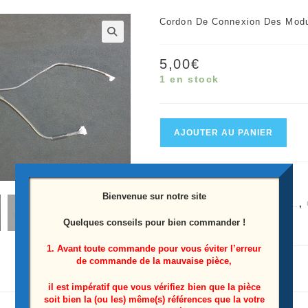
Cordon De Connexion Des Mod
🔍
5,00
€
1 en stock
quantité
AJOUTER AU PANIER
de
Cordon
UGS :
2846630652
De
Bienvenue sur notre site
Catégories :
Lg
,
OLED65...
,
Connexion
Quelques conseils pour bien commander !
Étiquette :
OLED65C97LA
Des
Modules
1. Avant toute commande pour vous éviter l’erreur
de commande de la mauvaise pièce,
Télé
Lg
il est impératif que vous vérifiez bien que la pièce
soit bien la (ou les) même(s) références que la votre
OLED65C97LA