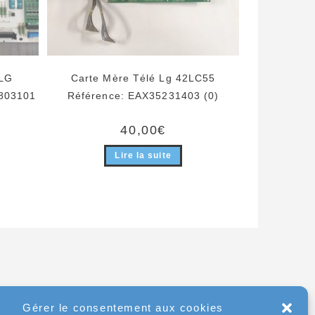
 LG
Carte Mère Télé Lg 42LC55
803101
Référence: EAX35231403 (0)
40,00
€
Lire la suite
Gérer le consentement aux cookies