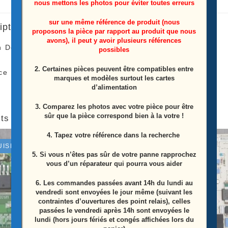
nous mettons les photos pour éviter toutes erreurs
sur une même référence de produit (nous
iption
proposons la pièce par rapport au produit que nous
avons), il peut y avoir plusieurs références
n De Connexion Des Modules Télé Lg
OLED65C97LA
possibles
2. Certaines pièces peuvent être compatibles entre
ce Proviens D’une Télé Écran Casser
marques et modèles surtout les cartes
d’alimentation
3. Comparez les photos avec votre pièce pour être
sûr que la pièce correspond bien à la votre !
ts similaires
4. Tapez votre référence dans la recherche
UISÉ
ÉPUISÉ
5. Si vous n’êtes pas sûr de votre panne rapprochez
vous d’un réparateur qui pourra vous aider
6.
Les commandes passées avant 14h du lundi au
vendredi sont envoyées le jour même (suivant les
contraintes d’ouvertures des point relais), celles
passées le vendredi après 14h sont envoyées le
lundi (hors jours fériés et congés affichées lors du