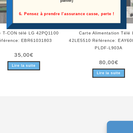
panier)
6. Pensez à prendre l’assurance casse, perte !
e T-CON télé LG 42PQ1100
Carte Alimentation Télé
éférence: EBR61031803
42LE5510 Référence: EAY60
PLDF-L903A
35,00
€
80,00
€
Lire la suite
Lire la suite