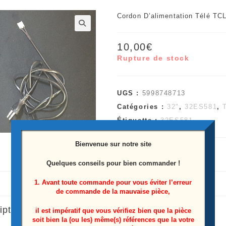
Cordon D’alimentation Télé TC
🔍
10,00
€
Rupture de stock
UGS :
5998748713
Catégories :
32"
,
32ES581
,
Étiquette :
32ES581
Bienvenue sur notre site
Quelques conseils pour bien commander !
1. Avant toute commande pour vous éviter l’erreur
de commande de la mauvaise pièce,
iption
il est impératif que vous vérifiez bien que la pièce
soit bien la (ou les) même(s) références que la votre