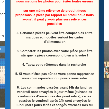
nous mettons les photos pour éviter toutes erreurs
 d’alimentation télé TCL
32ES581
sur une même référence de produit (nous
ces Proviens D’une Télé Écran Casser
proposons la pièce par rapport au produit que nous
avons), il peut y avoir plusieurs références
possibles
2. Certaines pièces peuvent être compatibles entre
ts similaires
marques et modèles surtout les cartes
d’alimentation
UISÉ
ÉPUISÉ
3. Comparez les photos avec votre pièce pour être
sûr que la pièce correspond bien à la votre !
4. Tapez votre référence dans la recherche
5. Si vous n’êtes pas sûr de votre panne rapprochez
vous d’un réparateur qui pourra vous aider
6.
Les commandes passées avant 14h du lundi au
vendredi sont envoyées le jour même (suivant les
contraintes d’ouvertures des point relais), celles
passées le vendredi après 14h sont envoyées le
lundi (hors jours fériés et congés affichées lors du