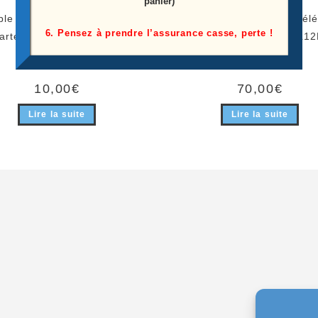
panier)
le Nappes De Connexion De
Carte D’Alimentation Télé
6. Pensez à prendre l’assurance casse, perte !
arte T-Con Au Lcd Télé Tcl
50EP661 Référence: 08-L1
50EP661
PW200AB
10,00
€
70,00
€
Lire la suite
Lire la suite