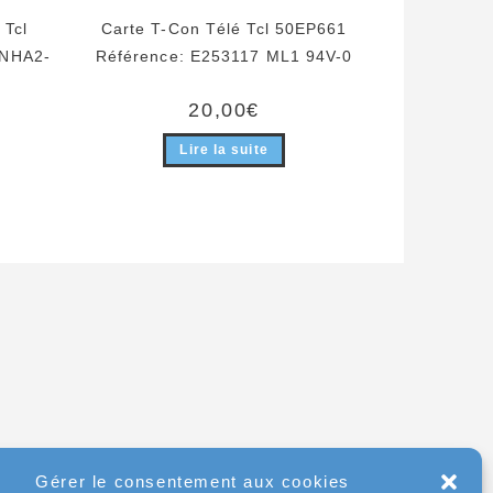
 Tcl
Carte T-Con Télé Tcl 50EP661
2NHA2-
Référence: E253117 ML1 94V-0
20,00
€
Lire la suite
Gérer le consentement aux cookies