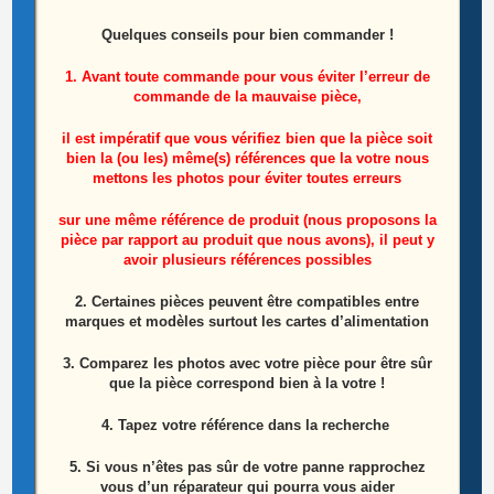
Module Wifi Télé Sony KD-55XG8596
Référence: J20H098
Quelques conseils pour bien commander !
1. Avant toute commande pour vous éviter l’erreur de
10,00
€
commande de la mauvaise pièce,
Ajouter au panier
il est impératif que vous vérifiez bien que la pièce soit
bien la (ou les) même(s) références que la votre nous
mettons les photos pour éviter toutes erreurs
sur une même référence de produit (nous proposons la
pièce par rapport au produit que nous avons), il peut y
avoir plusieurs références possibles
2. Certaines pièces peuvent être compatibles entre
marques et modèles surtout les cartes d’alimentation
3. Comparez les photos avec votre pièce pour être sûr
que la pièce correspond bien à la votre !
4. Tapez votre référence dans la recherche
5. Si vous n’êtes pas sûr de votre panne rapprochez
vous d’un réparateur qui pourra vous aider