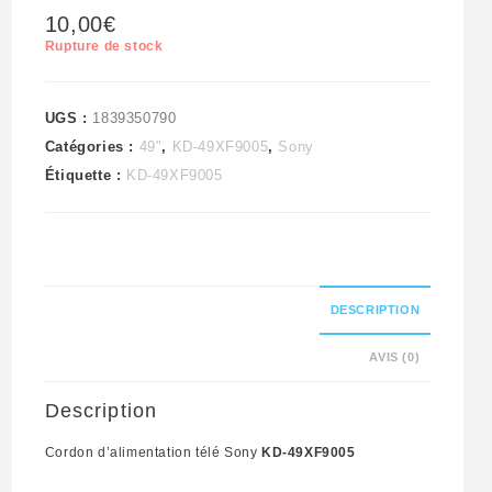
10,00
€
Rupture de stock
UGS :
1839350790
Catégories :
49"
,
KD-49XF9005
,
Sony
Étiquette :
KD-49XF9005
DESCRIPTION
AVIS (0)
Description
Cordon d’alimentation télé Sony
KD-49XF9005