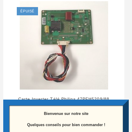
ÉPUISÉ
Carte Inverter Télé Philips 47PFH5209/88
Référence: PPW-LE47FC-0 (A) Rev 0.6
Bienvenue sur notre site
13,00
€
Quelques conseils pour bien commander !
Lire la suite