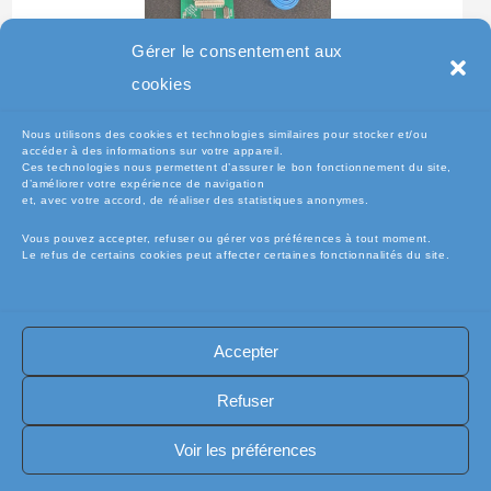
Gérer le consentement aux
Testeur Pour Clavier De
cookies
Pc Portable
Nous utilisons des cookies et technologies similaires pour stocker et/ou
accéder à des informations sur votre appareil.
Ces technologies nous permettent d’assurer le bon fonctionnement du site,
d’améliorer votre expérience de navigation
et, avec votre accord, de réaliser des statistiques anonymes.
Vous pouvez accepter, refuser ou gérer vos préférences à tout moment.
Le refus de certains cookies peut affecter certaines fonctionnalités du site.
Accepter
🧾Conditions Générales de Vente (CGV)
🧾 Mentions légales
Refuser
🔐 Politique de confidentialité
🔐 Exercer mes droits RGPD
🍪 Politique de cookies (UE)
📦Livraisons et retours
Voir les préférences
🛡️ Assurance casse / perte
INFORMATIQUE