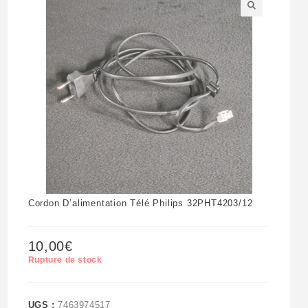
🔍
Cordon D’alimentation Télé Philips 32PHT4203/12
10,00
€
Rupture de stock
UGS :
7463974517