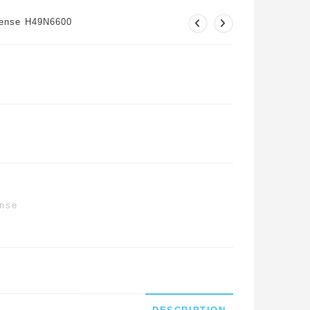
isense H49N6600
ense