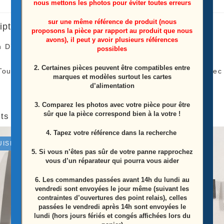
nous mettons les photos pour éviter toutes erreurs
sur une même référence de produit (nous
iption
proposons la pièce par rapport au produit que nous
avons), il peut y avoir plusieurs références
 D’Alimentation Télé Hisense
H49N6600
possibles
2. Certaines pièces peuvent être compatibles entre
Toute Nos Pièces Proviennent De Télés Fonctionnel Avec
marques et modèles surtout les cartes
d’alimentation
3. Comparez les photos avec votre pièce pour être
sûr que la pièce correspond bien à la votre !
ts similaires
4. Tapez votre référence dans la recherche
UISÉ
5. Si vous n’êtes pas sûr de votre panne rapprochez
vous d’un réparateur qui pourra vous aider
6.
Les commandes passées avant 14h du lundi au
vendredi sont envoyées le jour même (suivant les
contraintes d’ouvertures des point relais), celles
passées le vendredi après 14h sont envoyées le
lundi (hors jours fériés et congés affichées lors du