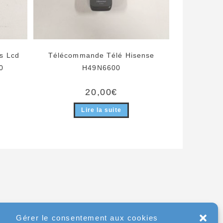
s Lcd
Télécommande Télé Hisense
0
H49N6600
20,00
€
Lire la suite
Gérer le consentement aux cookies