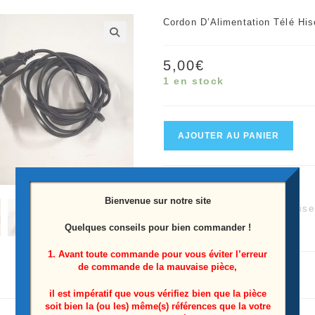
Cordon D’Alimentation Télé H
🔍
5,00
€
1 en stock
quantité
AJOUTER AU PANIER
de
Cordon
UGS :
5335810935
D'Alimentation
Bienvenue sur notre site
Catégories :
H49N6600
,
His
Télé
Quelques conseils pour bien commander !
Étiquette :
H49N6600
Hisense
H49N6600
1. Avant toute commande pour vous éviter l’erreur
de commande de la mauvaise pièce,
il est impératif que vous vérifiez bien que la pièce
soit bien la (ou les) même(s) références que la votre