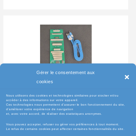
Gérer le consentement aux
Testeur Pour Clavier De
cookies
Pc Portable
Nous utilisons des cookies et technologies similaires pour stocker et/ou
accéder à des informations sur votre appareil.
Ces technologies nous permettent d’assurer le bon fonctionnement du site,
d’améliorer votre expérience de navigation
et, avec votre accord, de réaliser des statistiques anonymes.
Vous pouvez accepter, refuser ou gérer vos préférences à tout moment.
Le refus de certains cookies peut affecter certaines fonctionnalités du site.