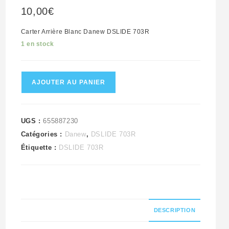
10,00
€
Carter Arrière Blanc Danew DSLIDE 703R
1 en stock
quantité
AJOUTER AU PANIER
de
Carter
Arrière
UGS :
655887230
Catégories :
Danew
,
DSLIDE 703R
Blanc
Étiquette :
DSLIDE 703R
Danew
DSLIDE
703R
DESCRIPTION