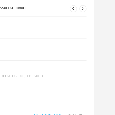
P550LD-CJ080H
50LD-CL080H
,
TP550LD..