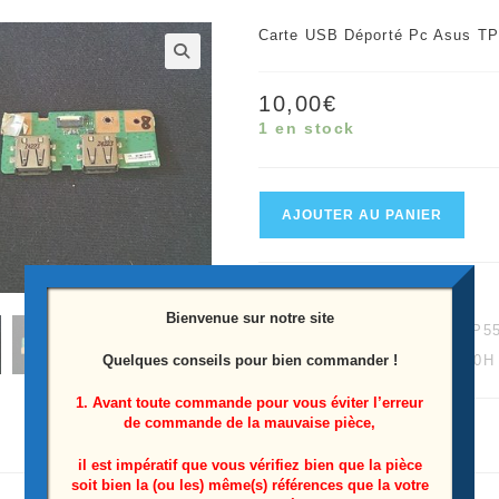
Carte USB Déporté Pc Asus T
🔍
10,00
€
1 en stock
quantité
AJOUTER AU PANIER
de
Carte
UGS :
9579224811
USB
Bienvenue sur notre site
Catégories :
15"
,
Asus
,
TP5
déporté
Quelques conseils pour bien commander !
Étiquette :
TP550LD-CJ080H
pc
Asus
1. Avant toute commande pour vous éviter l’erreur
de commande de la mauvaise pièce,
TP550LD-
CJ080H
il est impératif que vous vérifiez bien que la pièce
soit bien la (ou les) même(s) références que la votre