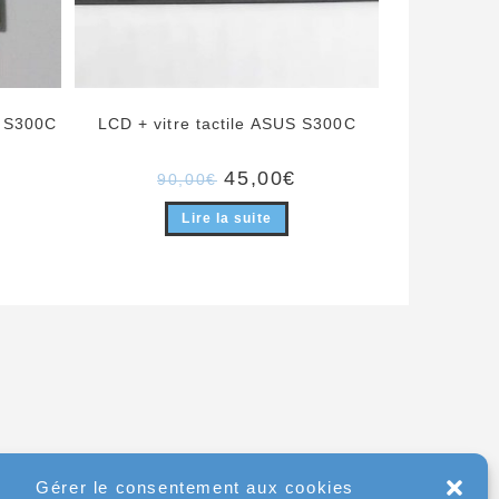
 S300C
LCD + vitre tactile ASUS S300C
Le
Le
45,00
€
90,00
€
prix
prix
initial
actuel
Lire la suite
était :
est :
90,00€.
45,00€.
Gérer le consentement aux cookies