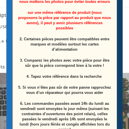
nous mettons les photos pour éviter toutes erreurs
sur une même référence de produit (nous
iption
proposons la pièce par rapport au produit que nous
avons), il peut y avoir plusieurs références
USB déporté pc Asus
TP550LD-CJ080H
possibles
2. Certaines pièces peuvent être compatibles entre
La Pièce Proviens D’un Pc Carte Mère HS
marques et modèles surtout les cartes
d’alimentation
3. Comparez les photos avec votre pièce pour être
sûr que la pièce correspond bien à la votre !
ts similaires
4. Tapez votre référence dans la recherche
5. Si vous n’êtes pas sûr de votre panne rapprochez
vous d’un réparateur qui pourra vous aider
6.
Les commandes passées avant 14h du lundi au
vendredi sont envoyées le jour même (suivant les
contraintes d’ouvertures des point relais), celles
passées le vendredi après 14h sont envoyées le
lundi (hors jours fériés et congés affichées lors du