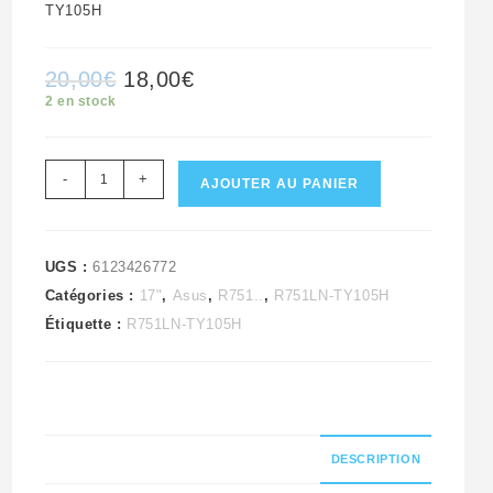
TY105H
Le
Le
20,00
€
18,00
€
prix
prix
initial
actuel
2 en stock
était :
est :
20,00€.
18,00€.
quantité
-
+
AJOUTER AU PANIER
de
Carte
USB
UGS :
6123426772
Catégories :
17"
,
Asus
,
R751..
,
R751LN-TY105H
déporté
Étiquette :
R751LN-TY105H
+
nappe
pc
Asus
R751LN-
DESCRIPTION
TY105H