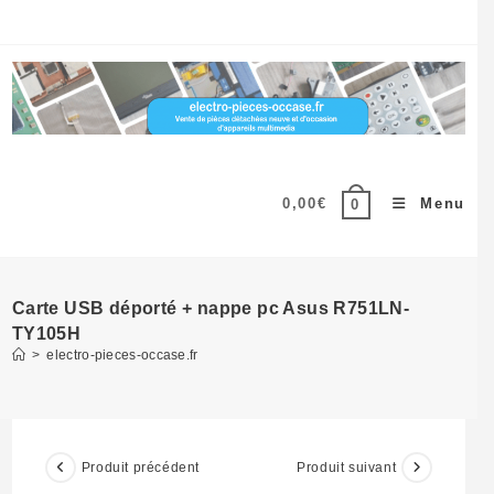
Skip
to
content
0,00
€
Menu
0
Carte USB déporté + nappe pc Asus R751LN-
TY105H
>
electro-pieces-occase.fr
Produit précédent
Produit suivant