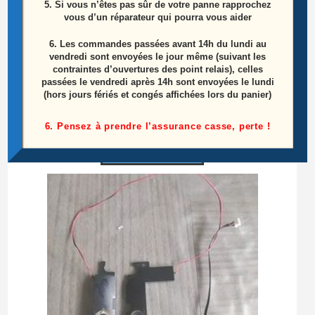
5. Si vous n’êtes pas sûr de votre panne rapprochez
vous d’un réparateur qui pourra vous aider
6.
Les commandes passées avant 14h du lundi au
vendredi sont envoyées le jour même (suivant les
contraintes d’ouvertures des point relais), celles
passées le vendredi après 14h sont envoyées le lundi
Carte boutons on-off ASUS R409L
(hors jours fériés et congés affichées lors du panier)
6. Pensez à prendre l’assurance casse, perte !
Le
Le
10,00
€
20,00
€
prix
prix
initial
actuel
Ajouter au panier
était :
est :
20,00€.
10,00€.