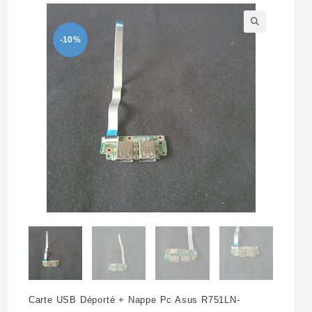
-10%
🔍
Carte USB Déporté + Nappe Pc Asus R751LN-