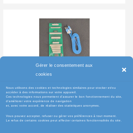
Gérer le consentement aux
Testeur Pour Clavier De
cookies
Pc Portable
Nous utilisons des cookies et technologies similaires pour stocker et/ou
accéder à des informations sur votre appareil.
Ces technologies nous permettent d’assurer le bon fonctionnement du site,
d’améliorer votre expérience de navigation
et, avec votre accord, de réaliser des statistiques anonymes.
Vous pouvez accepter, refuser ou gérer vos préférences à tout moment.
Le refus de certains cookies peut affecter certaines fonctionnalités du site.