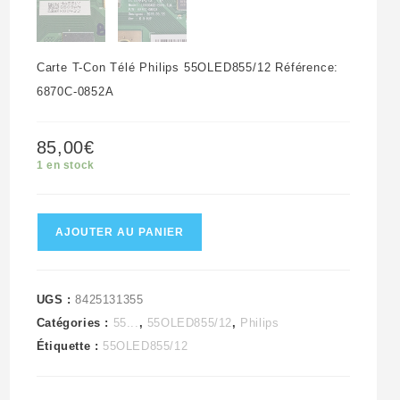
Carte T-Con Télé Philips 55OLED855/12 Référence:
6870C-0852A
85,00
€
1 en stock
quantité
AJOUTER AU PANIER
de
Carte
T-
UGS :
8425131355
Catégories :
55...
,
55OLED855/12
,
Philips
Con
Étiquette :
55OLED855/12
télé
Philips
55OLED855/12