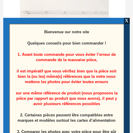
X
Bienvenue sur notre site
Quelques conseils pour bien commander !
1. Avant toute commande pour vous éviter l’erreur de
commande de la mauvaise pièce,
Barre Leds Télé Philips 47pfh5209/88
il est impératif que vous vérifiez bien que la pièce soit
Référence: 1568A
bien la (ou les) même(s) références que la votre nous
mettons les photos pour éviter toutes erreurs
8,50
€
sur une même référence de produit (nous proposons la
pièce par rapport au produit que nous avons), il peut y
Ajouter au panier
avoir plusieurs références possibles
2. Certaines pièces peuvent être compatibles entre
marques et modèles surtout les cartes d’alimentation
3. Comparez les photos avec votre pièce pour être sûr