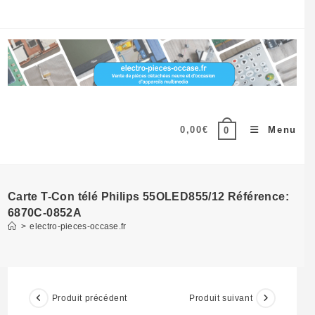
Skip
to
content
0,00
€
Menu
0
Carte T-Con télé Philips 55OLED855/12 Référence:
6870C-0852A
>
electro-pieces-occase.fr
Produit précédent
Produit suivant