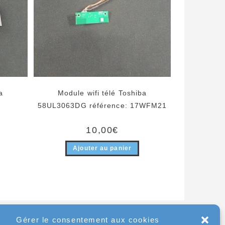
a
Module wifi télé Toshiba
58UL3063DG référence: 17WFM21
10,00
€
Ajouter au panier
Gérer le consentement aux cookies