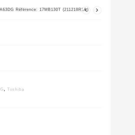
L5A63DG Référence: 17MB130T (211218R1A)
DG
,
Toshiba