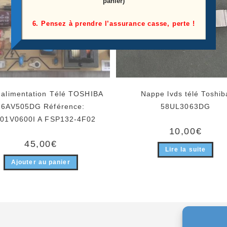
panier)
6. Pensez à prendre l’assurance casse, perte !
 alimentation Télé TOSHIBA
Nappe lvds télé Toshib
26AV505DG Référence:
58UL3063DG
01V0600I A FSP132-4F02
10,00
€
45,00
€
Lire la suite
Ajouter au panier