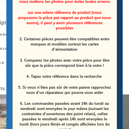
nous mettons les photos pour éviter toutes erreurs
sur une même référence de produit (nous
proposons la pièce par rapport au produit que nous
iption
avons), il peut y avoir plusieurs références
possibles
mère télé Toshiba
55UL5A63DG
2. Certaines pièces peuvent être compatibles entre
marques et modèles surtout les cartes
ence: 17MB130T (211218R1A)
d’alimentation
3. Comparez les photos avec votre pièce pour être
ce Proviens D’une Télé Écran Casser
sûr que la pièce correspond bien à la votre !
4. Tapez votre référence dans la recherche
5. Si vous n’êtes pas sûr de votre panne rapprochez
ts similaires
vous d’un réparateur qui pourra vous aider
6.
Les commandes passées avant 14h du lundi au
ÉPUISÉ
vendredi sont envoyées le jour même (suivant les
contraintes d’ouvertures des point relais), celles
passées le vendredi après 14h sont envoyées le
lundi (hors jours fériés et congés affichées lors du