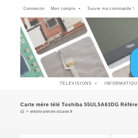
Skip
Connexion
Mon compte
Suivre ma commande !
to
content
TELEVISIONS
INFORMATIQU
Carte mère télé Toshiba 55UL5A63DG Référ
>
electro-pieces-occase.fr