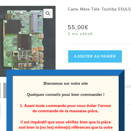
Carte Mère Télé Toshiba 55U
🔍
55,00
€
1 en stock
quantité
AJOUTER AU PANIER
de
Carte
UGS :
4958240244
mère
Bienvenue sur notre site
Catégories :
55"
,
55UL5A63
télé
Quelques conseils pour bien commander !
Étiquette :
55UL5A63DG
Toshiba
55UL5A63DG
1. Avant toute commande pour vous éviter l’erreur
de commande de la mauvaise pièce,
Référence:
17MB130T
il est impératif que vous vérifiez bien que la pièce
soit bien la (ou les) même(s) références que la votre
(211218R1A)