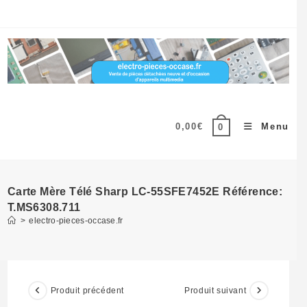
Skip
to
content
0,00
€
Menu
0
Carte Mère Télé Sharp LC-55SFE7452E Référence:
T.MS6308.711
>
electro-pieces-occase.fr
Produit précédent
Produit suivant