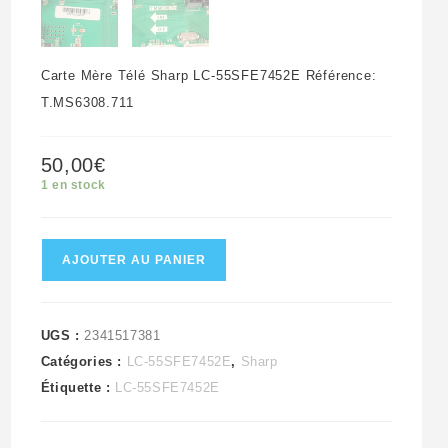
Carte Mère Télé Sharp LC-55SFE7452E Référence:
T.MS6308.711
50,00
€
1 en stock
quantité
AJOUTER AU PANIER
de
Carte
Mère
UGS :
2341517381
Catégories :
LC-55SFE7452E
,
Sharp
Télé
Étiquette :
LC-55SFE7452E
Sharp
LC-
55SFE7452E