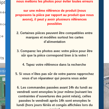
nous mettons les photos pour éviter toutes erreurs
iption
sur une même référence de produit (nous
 mère télé Samsung
UE55MU6105K
proposons la pièce par rapport au produit que nous
avons), il peut y avoir plusieurs références
possibles
ence: BN41-02568A (BN94-12195J)
2. Certaines pièces peuvent être compatibles entre
ce Proviens D’une Télé Écran Casser
marques et modèles surtout les cartes
d’alimentation
3. Comparez les photos avec votre pièce pour être
sûr que la pièce correspond bien à la votre !
ts similaires
4. Tapez votre référence dans la recherche
UISÉ
ÉPUISÉ
5. Si vous n’êtes pas sûr de votre panne rapprochez
vous d’un réparateur qui pourra vous aider
6.
Les commandes passées avant 14h du lundi au
vendredi sont envoyées le jour même (suivant les
contraintes d’ouvertures des point relais), celles
passées le vendredi après 14h sont envoyées le
lundi (hors jours fériés et congés affichées lors du