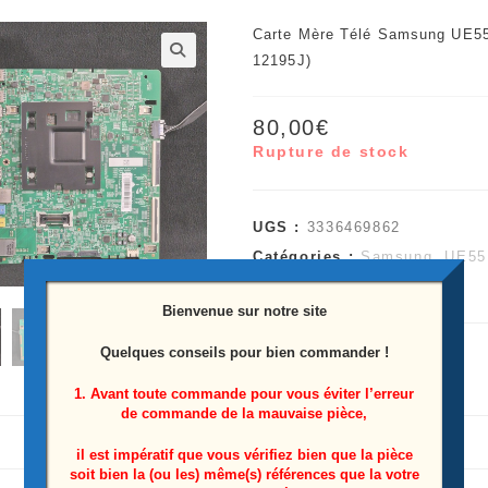
Carte Mère Télé Samsung UE5
12195J)
🔍
80,00
€
Rupture de stock
UGS :
3336469862
Catégories :
Samsung
,
UE55
Étiquette :
UE55MU6105K
Bienvenue sur notre site
Quelques conseils pour bien commander !
1. Avant toute commande pour vous éviter l’erreur
de commande de la mauvaise pièce,
il est impératif que vous vérifiez bien que la pièce
soit bien la (ou les) même(s) références que la votre