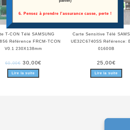
panier)
6. Pensez à prendre l’assurance casse, perte !
te T-CON Télé SAMSUNG
Carte Sensitive Télé SA
856 Référence FRCM-TCON
UE32C6740SS Référence: 
V0.1 230X138mm
01600B
Le
Le
30,00
€
25,00
€
60,00
€
prix
prix
initial
actuel
Lire la suite
Lire la suite
était :
est :
60,00€.
30,00€.