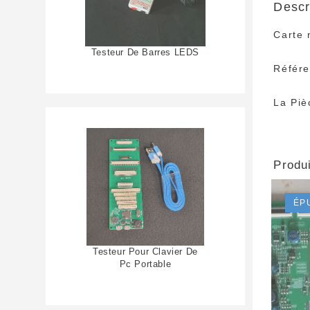
Descr
Carte
Testeur De Barres LEDS
Référ
La Piè
Produi
ÉP
Testeur Pour Clavier De
Pc Portable