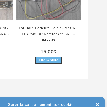
MSUNG
Lot Haut Parleurs Télé SAMSUNG
BN41-
LE40S86BD Référence: BN96-
047708
15,00
€
Lire la suite
Gérer le consentement aux cookies