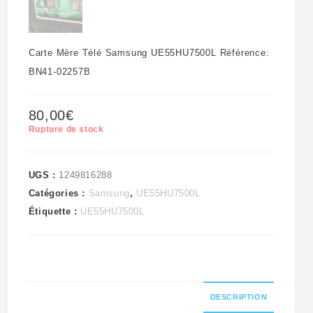
Carte Mère Télé Samsung UE55HU7500L Référence:
BN41-02257B
80,00
€
Rupture de stock
UGS :
1249816288
Catégories :
Samsung
,
UE55HU7500L
Étiquette :
UE55HU7500L
DESCRIPTION