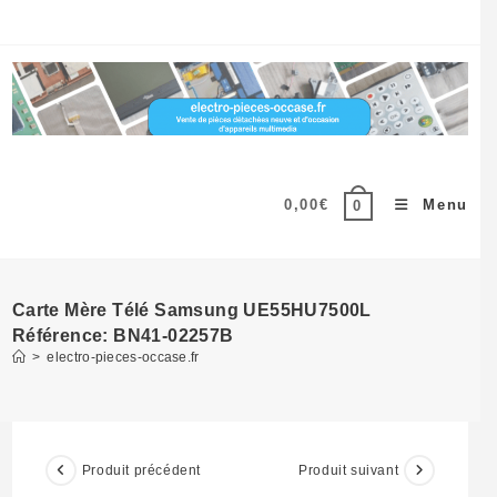
Skip
to
content
0,00
€
Menu
0
Carte Mère Télé Samsung UE55HU7500L
Référence: BN41-02257B
>
electro-pieces-occase.fr
Produit précédent
Produit suivant