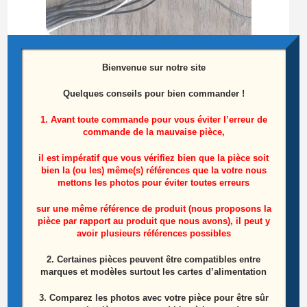
Bienvenue sur notre site
Quelques conseils pour bien commander !
1. Avant toute commande pour vous éviter l’erreur de
commande de la mauvaise pièce,
Carte Sensitive Télé SAMSUNG UE32C6740SS
il est impératif que vous vérifiez bien que la pièce soit
Référence: BN41-01600B
bien la (ou les) même(s) références que la votre nous
mettons les photos pour éviter toutes erreurs
25,00
€
sur une même référence de produit (nous proposons la
Lire la suite
pièce par rapport au produit que nous avons), il peut y
avoir plusieurs références possibles
2. Certaines pièces peuvent être compatibles entre
ÉPUISÉ
marques et modèles surtout les cartes d’alimentation
3. Comparez les photos avec votre pièce pour être sûr