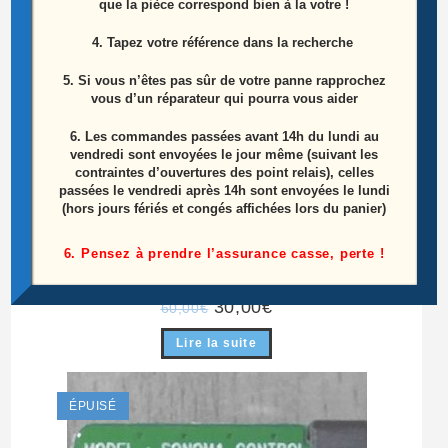
que la pièce correspond bien à la votre !
4. Tapez votre référence dans la recherche
5. Si vous n’êtes pas sûr de votre panne rapprochez
vous d’un réparateur qui pourra vous aider
6.
Les commandes passées avant 14h du lundi au
vendredi sont envoyées le jour même (suivant les
contraintes d’ouvertures des point relais), celles
passées le vendredi après 14h sont envoyées le lundi
(hors jours fériés et congés affichées lors du panier)
Carte T-CON Télé SAMSUNG LE52A856
6. Pensez à prendre l’assurance casse, perte !
Référence FRCM-TCON V0.1 230X138mm
Le
Le
30,00
€
60,00
€
prix
prix
initial
actuel
Lire la suite
était :
est :
60,00€.
30,00€.
ÉPUISÉ