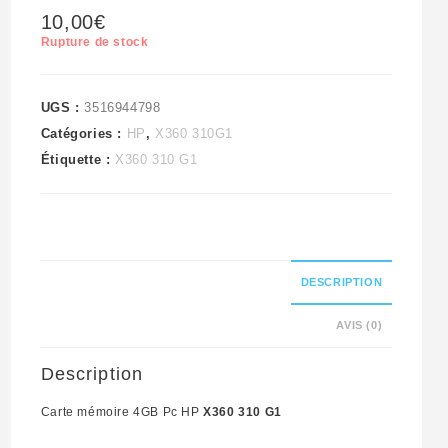
10,00
€
Rupture de stock
UGS :
3516944798
Catégories :
HP
,
X360 310G1
Étiquette :
X360 310 G1
DESCRIPTION
AVIS (0)
Description
Carte mémoire 4GB Pc HP
X360 310 G1