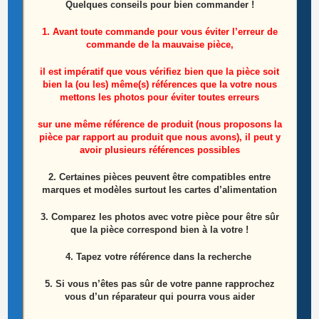
Carter écran LCD pc HP G62-B30SF
Quelques conseils pour bien commander !
1. Avant toute commande pour vous éviter l’erreur de
15,00
€
commande de la mauvaise pièce,
Ajouter au panier
il est impératif que vous vérifiez bien que la pièce soit
bien la (ou les) même(s) références que la votre nous
mettons les photos pour éviter toutes erreurs
ÉPUISÉ
sur une même référence de produit (nous proposons la
pièce par rapport au produit que nous avons), il peut y
avoir plusieurs références possibles
2. Certaines pièces peuvent être compatibles entre
marques et modèles surtout les cartes d’alimentation
3. Comparez les photos avec votre pièce pour être sûr
que la pièce correspond bien à la votre !
4. Tapez votre référence dans la recherche
5. Si vous n’êtes pas sûr de votre panne rapprochez
vous d’un réparateur qui pourra vous aider
Carte mère référence: 597674-001 pc HP G62-