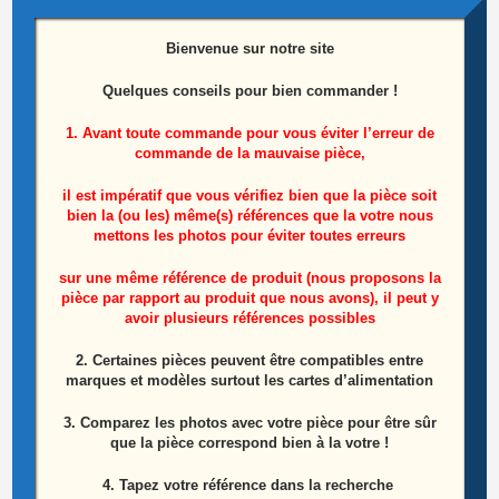
Bienvenue sur notre site
Quelques conseils pour bien commander !
Carte T-Con Télé Lg 47LA620S-ZA Référence:
1. Avant toute commande pour vous éviter l’erreur de
LC470DUE-SFR1
commande de la mauvaise pièce,
25,00
€
il est impératif que vous vérifiez bien que la pièce soit
bien la (ou les) même(s) références que la votre nous
Lire la suite
mettons les photos pour éviter toutes erreurs
sur une même référence de produit (nous proposons la
pièce par rapport au produit que nous avons), il peut y
avoir plusieurs références possibles
2. Certaines pièces peuvent être compatibles entre
marques et modèles surtout les cartes d’alimentation
3. Comparez les photos avec votre pièce pour être sûr
que la pièce correspond bien à la votre !
4. Tapez votre référence dans la recherche