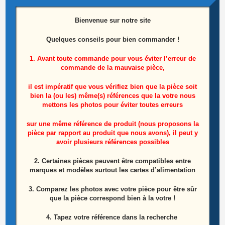
Bienvenue sur notre site
Quelques conseils pour bien commander !
Module wifi télé Toshiba 58UL3063DG
1. Avant toute commande pour vous éviter l’erreur de
référence: 17WFM21
commande de la mauvaise pièce,
10,00
€
il est impératif que vous vérifiez bien que la pièce soit
bien la (ou les) même(s) références que la votre nous
Ajouter au panier
mettons les photos pour éviter toutes erreurs
sur une même référence de produit (nous proposons la
pièce par rapport au produit que nous avons), il peut y
avoir plusieurs références possibles
2. Certaines pièces peuvent être compatibles entre
marques et modèles surtout les cartes d’alimentation
3. Comparez les photos avec votre pièce pour être sûr
que la pièce correspond bien à la votre !
4. Tapez votre référence dans la recherche