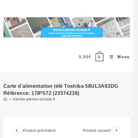
Skip
to
content
0,00
€
Menu
0
Carte d’alimentation télé Toshiba 58UL3A63DG
Référence: 17IPS72 (23574238)
>
electro-pieces-occase.fr
Produit précédent
Produit suivant