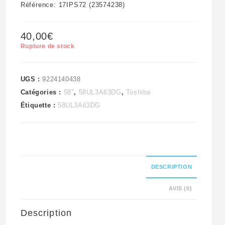
Référence: 17IPS72 (23574238)
40,00
€
Rupture de stock
UGS :
9224140438
Catégories :
58"
,
58UL3A63DG
,
Toshiba
Étiquette :
58UL3A63DG
DESCRIPTION
AVIS (0)
Description