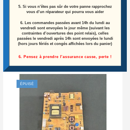
5. Si vous n’êtes pas sûr de votre panne rapprochez
vous d’un réparateur qui pourra vous aider
6.
Les commandes passées avant 14h du lundi au
vendredi sont envoyées le jour même (suivant les
contraintes d’ouvertures des point relais), celles
Carte alimentation Télé TOSHIBA 26AV505DG
passées le vendredi après 14h sont envoyées le lundi
Référence: PK101V0600I A FSP132-4F02
(hors jours fériés et congés affichées lors du panier)
45,00
€
6. Pensez à prendre l’assurance casse, perte !
Ajouter au panier
ÉPUISÉ