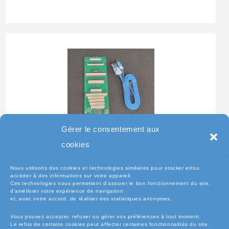
Gérer le consentement aux
Testeur Pour Clavier De
cookies
Pc Portable
Nous utilisons des cookies et technologies similaires pour stocker et/ou
accéder à des informations sur votre appareil.
Ces technologies nous permettent d’assurer le bon fonctionnement du site,
d’améliorer votre expérience de navigation
et, avec votre accord, de réaliser des statistiques anonymes.
Vous pouvez accepter, refuser ou gérer vos préférences à tout moment.
Le refus de certains cookies peut affecter certaines fonctionnalités du site.