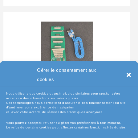
Gérer le consentement aux
Testeur Pour Clavier De
cookies
Pc Portable
Nous utilisons des cookies et technologies similaires pour stocker et/ou
accéder à des informations sur votre appareil.
Ces technologies nous permettent d’assurer le bon fonctionnement du site,
d’améliorer votre expérience de navigation
et, avec votre accord, de réaliser des statistiques anonymes.
Vous pouvez accepter, refuser ou gérer vos préférences à tout moment.
Le refus de certains cookies peut affecter certaines fonctionnalités du site.