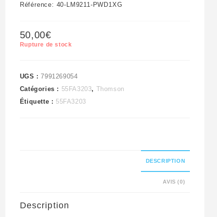
Référence: 40-LM9211-PWD1XG
50,00
€
Rupture de stock
UGS :
7991269054
Catégories :
55FA3203
,
Thomson
Étiquette :
55FA3203
DESCRIPTION
AVIS (0)
Description