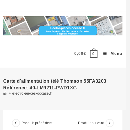
Skip
to
content
0,00
€
Menu
0
Carte d’alimentation télé Thomson 55FA3203
Référence: 40-LM9211-PWD1XG
>
electro-pieces-occase.fr
Produit précédent
Produit suivant