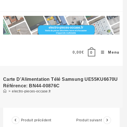
Skip
to
content
0,00
€
Menu
0
Carte D’Alimentation Télé Samsung UE55KU6670U
Référence: BN44-00876C
>
electro-pieces-occase.fr
Produit précédent
Produit suivant