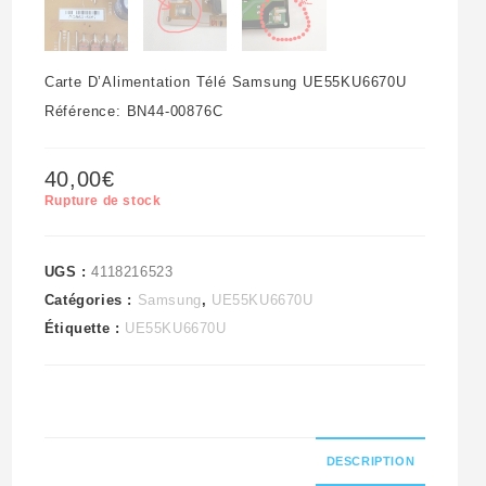
Carte D’Alimentation Télé Samsung UE55KU6670U
Référence: BN44-00876C
40,00
€
Rupture de stock
UGS :
4118216523
Catégories :
Samsung
,
UE55KU6670U
Étiquette :
UE55KU6670U
DESCRIPTION