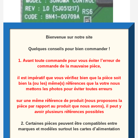
Bienvenue sur notre site
Quelques conseils pour bien commander !
1. Avant toute commande pour vous éviter l’erreur de
commande de la mauvaise pièce,
il est impératif que vous vérifiez bien que la pièce soit
Carte Boutons Télé SAMSUNG LE40S86BD
bien la (ou les) même(s) références que la votre nous
Référence: BN41-00709A
mettons les photos pour éviter toutes erreurs
25,00
€
sur une même référence de produit (nous proposons la
pièce par rapport au produit que nous avons), il peut y
avoir plusieurs références possibles
Lire la suite
2. Certaines pièces peuvent être compatibles entre
marques et modèles surtout les cartes d’alimentation
ÉPUISÉ