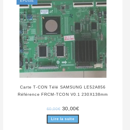
ÉPUISÉ
Carte T-CON Télé SAMSUNG LE52A856
Référence FRCM-TCON V0.1 230X138mm
Le
Le
30,00
€
60,00
€
prix
prix
initial
actuel
Lire la suite
était :
est :
60,00€.
30,00€.