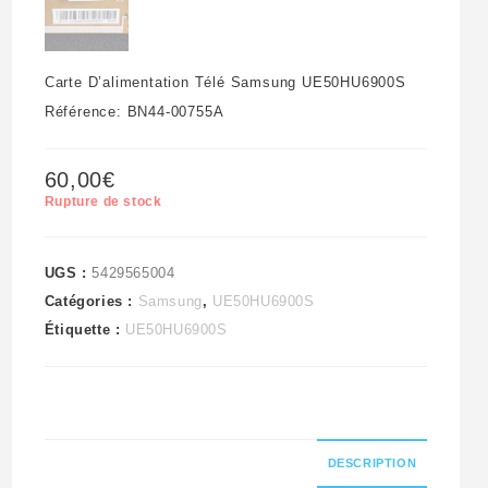
Carte D’alimentation Télé Samsung UE50HU6900S
Référence: BN44-00755A
60,00
€
Rupture de stock
UGS :
5429565004
Catégories :
Samsung
,
UE50HU6900S
Étiquette :
UE50HU6900S
DESCRIPTION