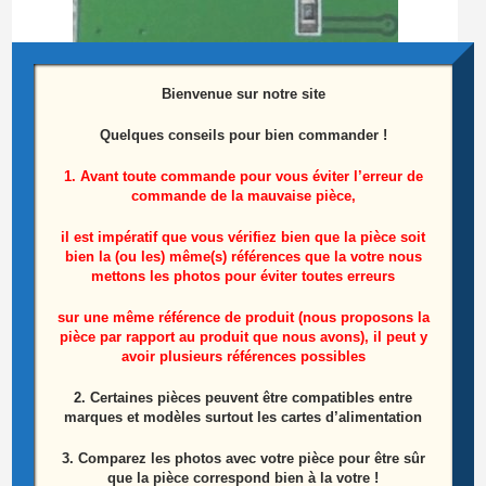
Bienvenue sur notre site
Quelques conseils pour bien commander !
1. Avant toute commande pour vous éviter l’erreur de
commande de la mauvaise pièce,
Carte Boutons Télé SAMSUNG LE40S86BD
Référence: BN41-00709A
il est impératif que vous vérifiez bien que la pièce soit
bien la (ou les) même(s) références que la votre nous
mettons les photos pour éviter toutes erreurs
25,00
€
sur une même référence de produit (nous proposons la
Lire la suite
pièce par rapport au produit que nous avons), il peut y
avoir plusieurs références possibles
ÉPUISÉ
2. Certaines pièces peuvent être compatibles entre
marques et modèles surtout les cartes d’alimentation
3. Comparez les photos avec votre pièce pour être sûr
que la pièce correspond bien à la votre !