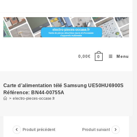
Skip
to
content
0,00
€
Menu
0
Carte d’alimentation télé Samsung UE50HU6900S
Référence: BN44-00755A
>
electro-pieces-occase.fr
Produit précédent
Produit suivant